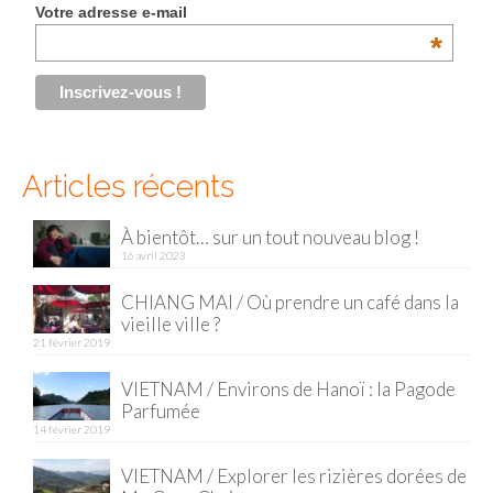
Votre adresse e-mail
Malaisie
*
Cameron Highlands
Penang
Singapour
Articles récents
Vietnam
À bientôt… sur un tout nouveau blog !
16 avril 2023
Baie d’Halong
CHIANG MAI / Où prendre un café dans la
Hanoi
vieille ville ?
21 février 2019
Hué
VIETNAM / Environs de Hanoï : la Pagode
Mai Chau
Parfumée
14 février 2019
Mu Cang Chai
VIETNAM / Explorer les rizières dorées de
Ninh Binh