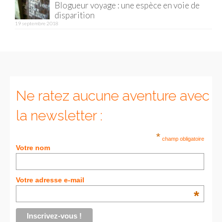
Blogueur voyage : une espèce en voie de
disparition
Munich
19 septembre 2018
Danemark
Copenhague
Portugal
Ne ratez aucune aventure avec
Lisbonne
la newsletter :
Royaume-Uni
*
champ obligatoire
GUIDES FOOD
Votre nom
ALLEMAGNE
Votre adresse e-mail
– Berlin
*
– Munich