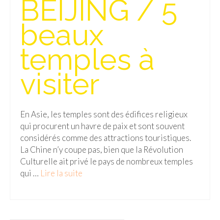
BEIJING / 5
Isla del Sol
beaux
Lac Titicaca
temples à
Salar d’Uyuni
visiter
Sucre
Chili
En Asie, les temples sont des édifices religieux
Paraguay
qui procurent un havre de paix et sont souvent
Pérou
considérés comme des attractions touristiques.
La Chine n’y coupe pas, bien que la Révolution
Lac Titicaca
Culturelle ait privé le pays de nombreux temples
qui …
Lire la suite­­
Machu Picchu
ASIE
Chine