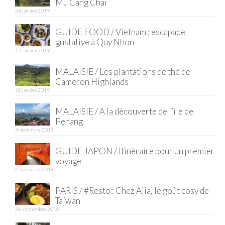
Mu Cang Chai
24 janvier 2019
Quy Nhon
GUIDE FOOD / Vietnam : escapade
EUROPE
gustative à Quy Nhon
17 janvier 2019
France
MALAISIE / Les plantations de thé de
La Réunion
Cameron Highlands
10 janvier 2019
Paris
MALAISIE / A la découverte de l’île de
Penang
Poitou
4 novembre 2018
Saint-Malo
GUIDE JAPON / Itinéraire pour un premier
voyage
Savoie
2 novembre 2018
Vendée
PARIS / #Resto : Chez Ajia, le goût cosy de
Taïwan
Allemagne
26 septembre 2018
Berlin