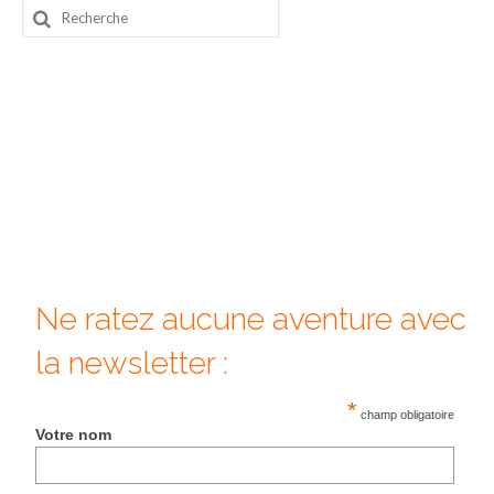
Rechercher
Beijing
:
Guilin & Yangshuo
Xi’An
Corée du Sud
Japon
Fukuoka
Kamakura
Ne ratez aucune aventure avec
Kyoto
la newsletter :
Mont Fuji
*
champ obligatoire
Votre nom
Nikko
Tokyo