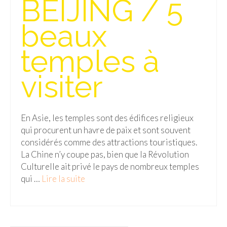
BEIJING / 5
Isla del Sol
beaux
Lac Titicaca
temples à
Salar d’Uyuni
visiter
Sucre
Chili
En Asie, les temples sont des édifices religieux
Paraguay
qui procurent un havre de paix et sont souvent
Pérou
considérés comme des attractions touristiques.
La Chine n’y coupe pas, bien que la Révolution
Lac Titicaca
Culturelle ait privé le pays de nombreux temples
qui …
Lire la suite­­
Machu Picchu
ASIE
Chine