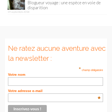
Blogueur voyage : une espèce en voie de
disparition
Munich
19 septembre 2018
Danemark
Copenhague
Portugal
Ne ratez aucune aventure avec
Lisbonne
la newsletter :
Royaume-Uni
*
champ obligatoire
GUIDES FOOD
Votre nom
ALLEMAGNE
Votre adresse e-mail
– Berlin
*
– Munich