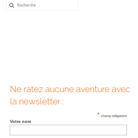
Rechercher
Beijing
:
Guilin & Yangshuo
Xi’An
Corée du Sud
Japon
Fukuoka
Kamakura
Ne ratez aucune aventure avec
Kyoto
la newsletter :
Mont Fuji
*
champ obligatoire
Votre nom
Nikko
Tokyo