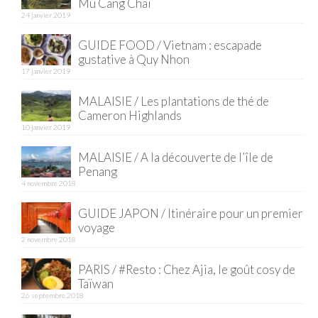
Mu Cang Chai
24 janvier 2019
Quy Nhon
GUIDE FOOD / Vietnam : escapade
EUROPE
gustative à Quy Nhon
17 janvier 2019
France
MALAISIE / Les plantations de thé de
La Réunion
Cameron Highlands
10 janvier 2019
Paris
MALAISIE / A la découverte de l’île de
Penang
Poitou
4 novembre 2018
Saint-Malo
GUIDE JAPON / Itinéraire pour un premier
voyage
Savoie
2 novembre 2018
Vendée
PARIS / #Resto : Chez Ajia, le goût cosy de
Taïwan
Allemagne
26 septembre 2018
Berlin