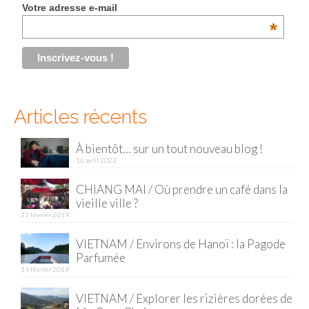
Votre adresse e-mail
Malaisie
*
Cameron Highlands
Penang
Singapour
Articles récents
Vietnam
À bientôt… sur un tout nouveau blog !
16 avril 2023
Baie d’Halong
CHIANG MAI / Où prendre un café dans la
Hanoi
vieille ville ?
21 février 2019
Hué
VIETNAM / Environs de Hanoï : la Pagode
Mai Chau
Parfumée
14 février 2019
Mu Cang Chai
VIETNAM / Explorer les rizières dorées de
Ninh Binh