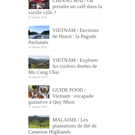
CHIANG MAI / Où
prendre un café dans la
vieille ville ?
21 février 2019
VIETNAM / Environs
de Hanoï : la Pagode
Parfumée
14 février 2019
VIETNAM / Explorer
les rizières dorées de
Mu Cang Chai
24 janvier 2019
GUIDE FOOD /
Vietnam : escapade
gustative à Quy Nhon
17 janvier 2019
MALAISIE / Les
plantations de thé de
Cameron Highlands