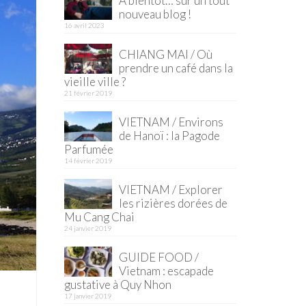
À bientôt… sur un tout
nouveau blog !
16 avril 2023
CHIANG MAI / Où
prendre un café dans la
vieille ville ?
21 février 2019
VIETNAM / Environs
de Hanoï : la Pagode
Parfumée
14 février 2019
VIETNAM / Explorer
les rizières dorées de
Mu Cang Chai
24 janvier 2019
GUIDE FOOD /
Vietnam : escapade
gustative à Quy Nhon
17 janvier 2019