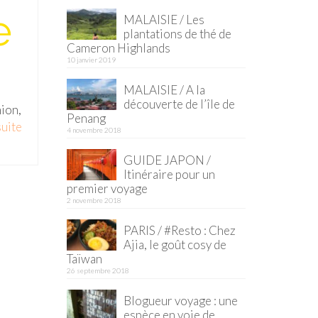
e
MALAISIE / Les
plantations de thé de
Cameron Highlands
10 janvier 2019
MALAISIE / A la
découverte de l’île de
nion,
Penang
uite­­
4 novembre 2018
GUIDE JAPON /
Itinéraire pour un
premier voyage
2 novembre 2018
PARIS / #Resto : Chez
Ajia, le goût cosy de
Taïwan
26 septembre 2018
Blogueur voyage : une
espèce en voie de