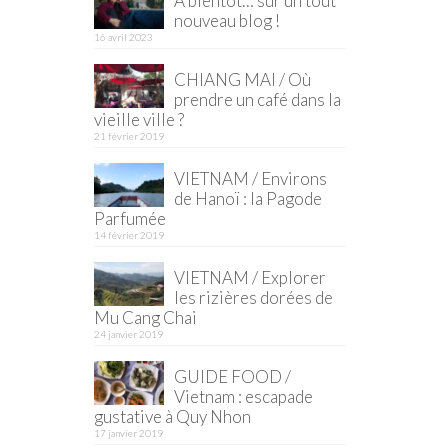
À bientôt… sur un tout
nouveau blog !
16 avril 2023
CHIANG MAI / Où
prendre un café dans la
vieille ville ?
21 février 2019
VIETNAM / Environs
de Hanoï : la Pagode
Parfumée
14 février 2019
VIETNAM / Explorer
les rizières dorées de
Mu Cang Chai
24 janvier 2019
GUIDE FOOD /
Vietnam : escapade
gustative à Quy Nhon
17 janvier 2019