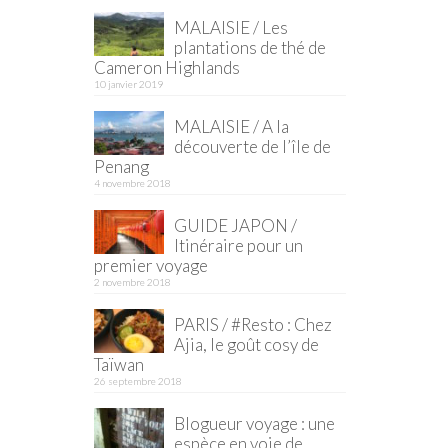
MALAISIE / Les
plantations de thé de
Cameron Highlands
10 janvier 2019
MALAISIE / A la
découverte de l’île de
Penang
4 novembre 2018
GUIDE JAPON /
Itinéraire pour un
premier voyage
2 novembre 2018
PARIS / #Resto : Chez
Ajia, le goût cosy de
Taïwan
26 septembre 2018
Blogueur voyage : une
espèce en voie de