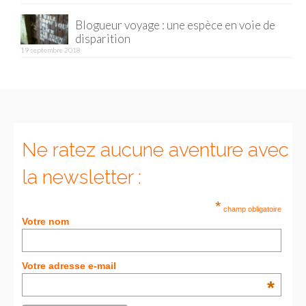
Blogueur voyage : une espèce en voie de
Munich
disparition
19 septembre 2018
Danemark
Copenhague
Portugal
Lisbonne
Ne ratez aucune aventure avec
Royaume-Uni
la newsletter :
GUIDES FOOD
*
champ obligatoire
Votre nom
ALLEMAGNE
– Berlin
Votre adresse e-mail
– Munich
*