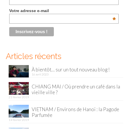
Malaisie
Votre adresse e-mail
*
Cameron Highlands
Penang
Singapour
Articles récents
Vietnam
Baie d’Halong
À bientôt… sur un tout nouveau blog !
16 avril 2023
Hanoi
CHIANG MAI / Où prendre un café dans la
vieille ville ?
Hué
21 février 2019
Mai Chau
VIETNAM / Environs de Hanoï : la Pagode
Parfumée
Mu Cang Chai
14 février 2019
Ninh Binh