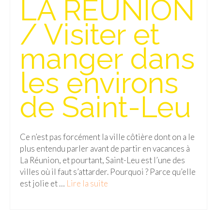
LA REUNION
Isla del Sol
/ Visiter et
Lac Titicaca
manger dans
Salar d’Uyuni
les environs
Sucre
Chili
de Saint-Leu
Paraguay
Pérou
Ce n’est pas forcément la ville côtière dont on a le
plus entendu parler avant de partir en vacances à
Lac Titicaca
La Réunion, et pourtant, Saint-Leu est l’une des
villes où il faut s’attarder. Pourquoi ? Parce qu’elle
Machu Picchu
est jolie et …
Lire la suite­­
ASIE
Chine