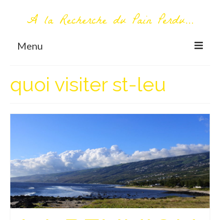
A la Recherche du Pain Perdu...
Menu
TOUT COMMENCE ICI
quoi visiter st-leu
Première visite – A propos
Me contacter
AUTOUR DU MONDE
AFRIQUE
La Réunion
AMERIQUE DU SUD
Bolivie