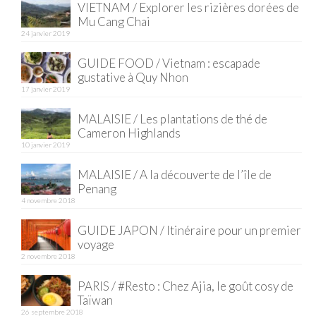
VIETNAM / Explorer les rizières dorées de
Mu Cang Chai
Quy Nhon
24 janvier 2019
EUROPE
GUIDE FOOD / Vietnam : escapade
gustative à Quy Nhon
France
17 janvier 2019
La Réunion
MALAISIE / Les plantations de thé de
Cameron Highlands
Paris
10 janvier 2019
Poitou
MALAISIE / A la découverte de l’île de
Penang
Saint-Malo
4 novembre 2018
Savoie
GUIDE JAPON / Itinéraire pour un premier
voyage
Vendée
2 novembre 2018
PARIS / #Resto : Chez Ajia, le goût cosy de
Allemagne
Taïwan
26 septembre 2018
Berlin