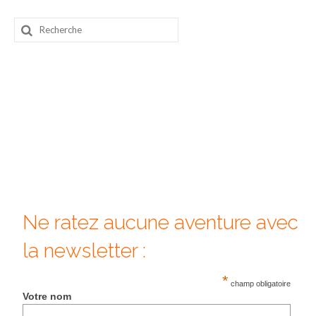
Beijing
Rechercher
:
Guilin & Yangshuo
Xi’An
Corée du Sud
Japon
Fukuoka
Kamakura
Ne ratez aucune aventure avec
Kyoto
la newsletter :
Mont Fuji
*
Nikko
champ obligatoire
Votre nom
Tokyo