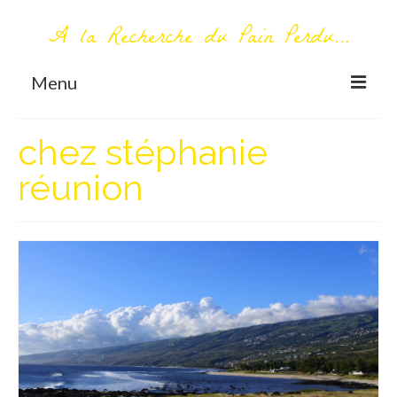
A la Recherche du Pain Perdu...
Menu
TOUT COMMENCE ICI
chez stéphanie
Première visite – A propos
réunion
Me contacter
AUTOUR DU MONDE
AFRIQUE
La Réunion
AMERIQUE DU SUD
Bolivie