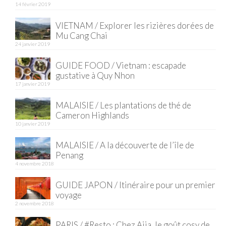
14 février 2019
Quy Nhon
VIETNAM / Explorer les rizières dorées de
Mu Cang Chai
EUROPE
24 janvier 2019
France
GUIDE FOOD / Vietnam : escapade
gustative à Quy Nhon
La Réunion
17 janvier 2019
Paris
MALAISIE / Les plantations de thé de
Cameron Highlands
Poitou
10 janvier 2019
Saint-Malo
MALAISIE / A la découverte de l’île de
Penang
Savoie
4 novembre 2018
Vendée
GUIDE JAPON / Itinéraire pour un premier
voyage
Allemagne
2 novembre 2018
PARIS / #Resto : Chez Ajia, le goût cosy de
Berlin