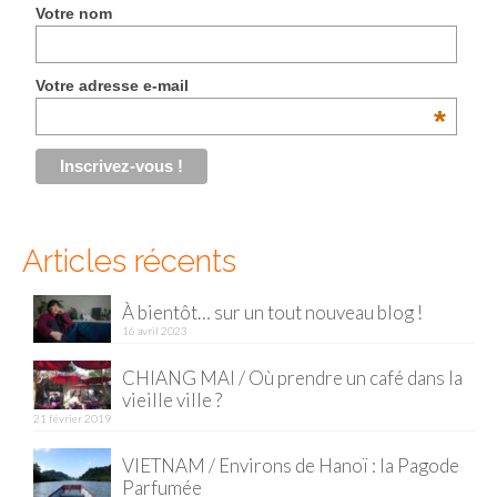
Votre nom
Malaisie
Cameron Highlands
Votre adresse e-mail
*
Penang
Singapour
Vietnam
Articles récents
Baie d’Halong
Hanoi
À bientôt… sur un tout nouveau blog !
16 avril 2023
Hué
CHIANG MAI / Où prendre un café dans la
vieille ville ?
Mai Chau
21 février 2019
Mu Cang Chai
VIETNAM / Environs de Hanoï : la Pagode
Parfumée
Ninh Binh