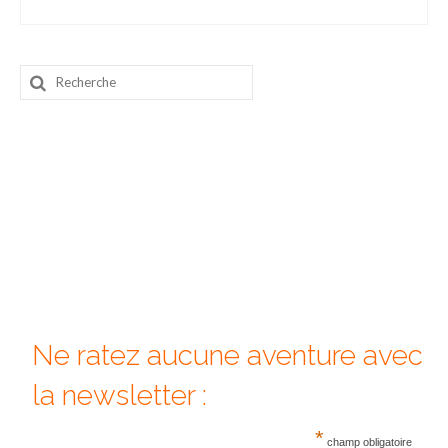
Beijing
Guilin & Yangshuo
Rechercher
:
Xi’An
Corée du Sud
Japon
Fukuoka
Kamakura
Kyoto
Ne ratez aucune aventure avec
Mont Fuji
la newsletter :
Nikko
*
Tokyo
champ obligatoire