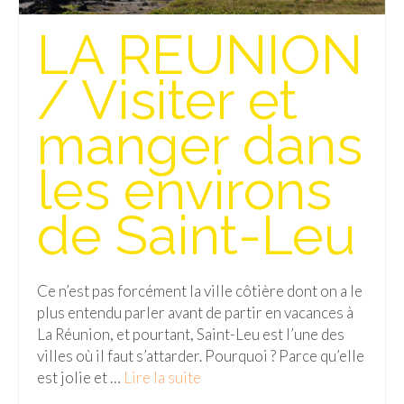
Isla del Sol
LA REUNION
Lac Titicaca
/ Visiter et
Salar d’Uyuni
manger dans
Sucre
les environs
Chili
Paraguay
de Saint-Leu
Pérou
Lac Titicaca
Ce n’est pas forcément la ville côtière dont on a le
plus entendu parler avant de partir en vacances à
Machu Picchu
La Réunion, et pourtant, Saint-Leu est l’une des
villes où il faut s’attarder. Pourquoi ? Parce qu’elle
ASIE
est jolie et …
Lire la suite­­
Chine