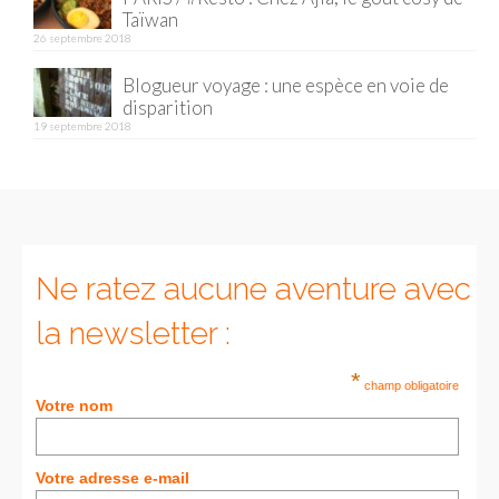
Taïwan
26 septembre 2018
Munich
Blogueur voyage : une espèce en voie de
Danemark
disparition
19 septembre 2018
Copenhague
Portugal
Lisbonne
Royaume-Uni
Ne ratez aucune aventure avec
GUIDES FOOD
la newsletter :
ALLEMAGNE
*
champ obligatoire
Votre nom
– Berlin
– Munich
Votre adresse e-mail