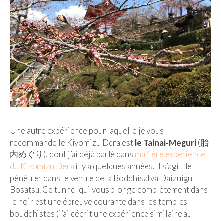
Munich
Danemark
Copenhague
Portugal
Lisbonne
Royaume-Uni
Une autre expérience pour laquelle je vous
GUIDES FOOD
recommande le Kiyomizu Dera est
le Tainai-Meguri
(胎
内めぐり), dont j’ai déjà parlé dans
ma 1ère expérience
ALLEMAGNE
du Kizomizu Dera
il y a quelques années. Il s’agit de
pénétrer dans le ventre de la Boddhisatva Daizuigu
– Berlin
Bosatsu. Ce tunnel qui vous plonge complètement dans
le noir est une épreuve courante dans les temples
– Munich
bouddhistes (j’ai décrit une expérience similaire au