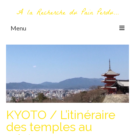
A la Recherche du Pain Perdu...
Menu
TOUT COMMENCE ICI
Première visite – A propos
Me contacter
AUTOUR DU MONDE
AFRIQUE
La Réunion
KYOTO / L’itinéraire
AMERIQUE DU SUD
des temples au
Bolivie