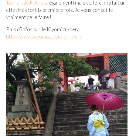
BOLIVIE
Tochoji de Fukuoka
également) mais celle-ci m’a fait un
effet très fort la première fois. Je vous conseille
– Sucre
vraiment de le faire !
CHILI
Plus d’infos sur le Kiyomizu-dera :
http://www.kiyomizudera.or.jp/en/
CHINE
– Beijing
– Guilin
– Xi’an
CORÉE DU SUD
– Séoul
DANEMARK
– Copenhague