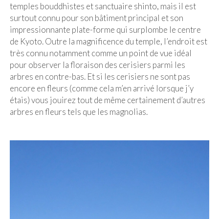
temples bouddhistes et sanctuaire shinto, mais il est
Malaisie
surtout connu pour son bâtiment principal et son
impressionnante plate-forme qui surplombe le centre
Cameron Highlands
de Kyoto. Outre la magnificence du temple, l’endroit est
très connu notamment comme un point de vue idéal
Penang
pour observer la floraison des cerisiers parmi les
arbres en contre-bas. Et si les cerisiers ne sont pas
Singapour
encore en fleurs (comme cela m’en arrivé lorsque j’y
Vietnam
étais) vous jouirez tout de même certainement d’autres
arbres en fleurs tels que les magnolias.
Baie d’Halong
Hanoi
Hué
Mai Chau
Mu Cang Chai
Ninh Binh