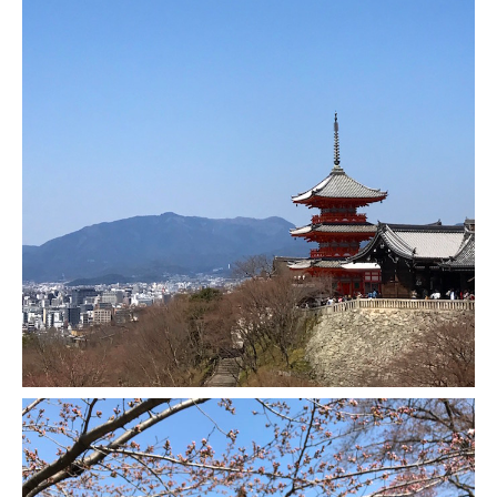
Quy Nhon
EUROPE
France
La Réunion
Paris
Poitou
Saint-Malo
Savoie
Vendée
Allemagne
Berlin