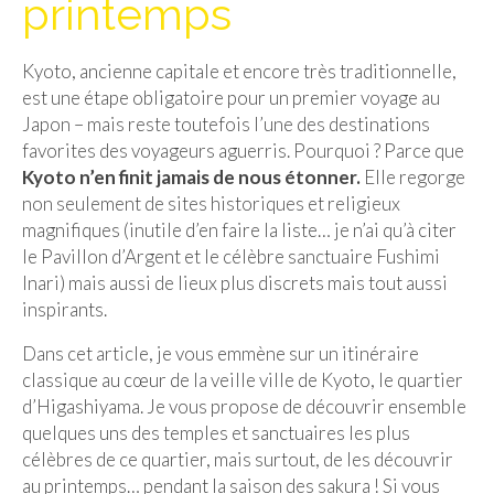
printemps
Isla del Sol
Kyoto, ancienne capitale et encore très traditionnelle,
Lac Titicaca
est une étape obligatoire pour un premier voyage au
Salar d’Uyuni
Japon – mais reste toutefois l’une des destinations
favorites des voyageurs aguerris. Pourquoi ? Parce que
Sucre
Kyoto n’en finit jamais de nous étonner.
Elle regorge
non seulement de sites historiques et religieux
Chili
magnifiques (inutile d’en faire la liste… je n’ai qu’à citer
le Pavillon d’Argent et le célèbre sanctuaire Fushimi
Paraguay
Inari) mais aussi de lieux plus discrets mais tout aussi
Pérou
inspirants.
Lac Titicaca
Dans cet article, je vous emmène sur un itinéraire
classique au cœur de la veille ville de Kyoto, le quartier
Machu Picchu
d’Higashiyama. Je vous propose de découvrir ensemble
quelques uns des temples et sanctuaires les plus
ASIE
célèbres de ce quartier, mais surtout, de les découvrir
Chine
au printemps… pendant la saison des sakura ! Si vous