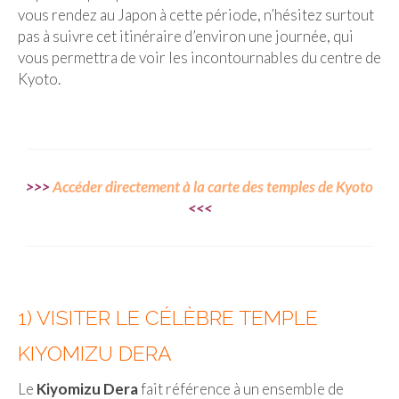
vous rendez au Japon à cette période, n’hésitez surtout
Beijing
pas à suivre cet itinéraire d’environ une journée, qui
vous permettra de voir les incontournables du centre de
Guilin & Yangshuo
Kyoto.
Xi’An
Corée du Sud
Japon
>>>
Accéder directement à la carte des temples de Kyoto
<<<
Fukuoka
Kamakura
Kyoto
1) VISITER LE CÉLÈBRE TEMPLE
Mont Fuji
KIYOMIZU DERA
Nikko
Le
Kiyomizu Dera
fait référence à un ensemble de
Tokyo