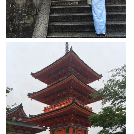
FRANCE
– Nice
– Paris
– La Réunion
JAPON
– Osaka
PÉROU
PORTUGAL
USA
– Los Angeles
VIETNAM