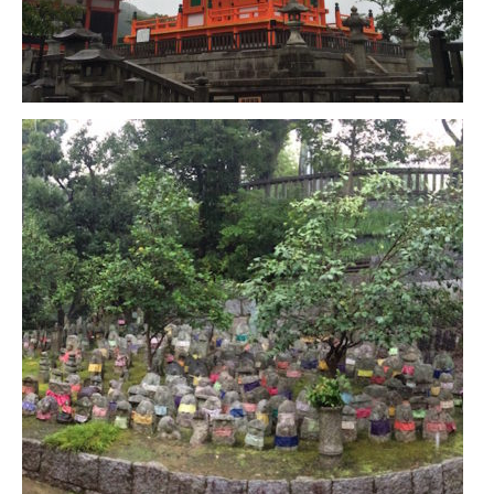
– Hanoi
– Hué & Hoi An
– Quy Nhon
BONNES ADRESSES
BERLIN
Restos asiatiques
Marchés
CHIANG MAI
Cafés
HANOI
Cafés insolites