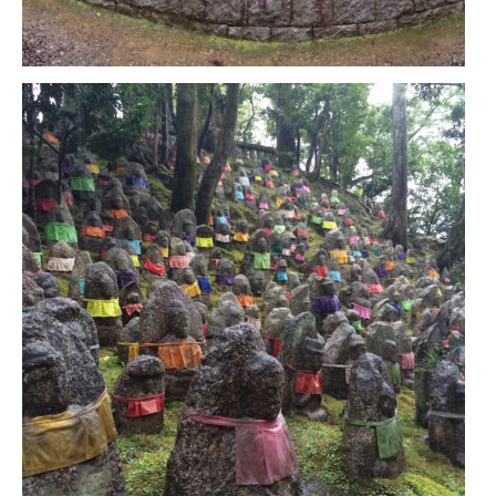
Cafés avec vue sur lac
LONDRES
Marchés
Cafés
PARIS
Restos chinois
Restos coréens
Restos japonais
Restos vietnamiens