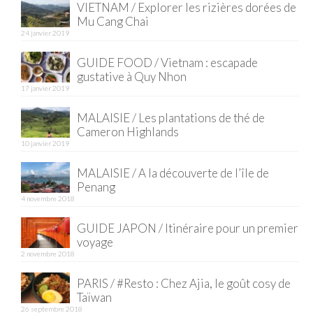
VIETNAM / Explorer les rizières dorées de
Mu Cang Chai
Quy Nhon
24 janvier 2019
EUROPE
GUIDE FOOD / Vietnam : escapade
gustative à Quy Nhon
France
17 janvier 2019
La Réunion
MALAISIE / Les plantations de thé de
Cameron Highlands
Paris
10 janvier 2019
Poitou
MALAISIE / A la découverte de l’île de
Penang
Saint-Malo
4 novembre 2018
Savoie
GUIDE JAPON / Itinéraire pour un premier
voyage
Vendée
2 novembre 2018
PARIS / #Resto : Chez Ajia, le goût cosy de
Allemagne
Taïwan
26 septembre 2018
Berlin