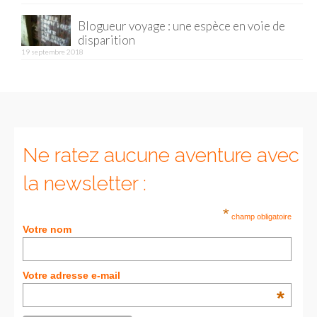
Blogueur voyage : une espèce en voie de
Munich
disparition
19 septembre 2018
Danemark
Copenhague
Portugal
Lisbonne
Ne ratez aucune aventure avec
Royaume-Uni
la newsletter :
GUIDES FOOD
*
champ obligatoire
Votre nom
ALLEMAGNE
– Berlin
Votre adresse e-mail
– Munich
*