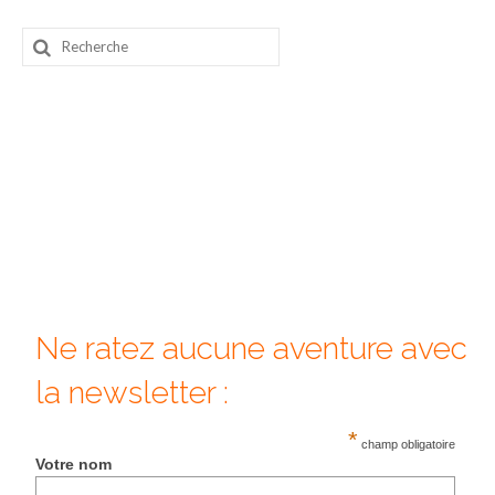
Beijing
Rechercher
:
Guilin & Yangshuo
Xi’An
Corée du Sud
Japon
Fukuoka
Kamakura
Ne ratez aucune aventure avec
Kyoto
la newsletter :
Mont Fuji
*
Nikko
champ obligatoire
Votre nom
Tokyo