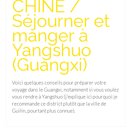
CHINE /
Isla del Sol
Séjourner et
Lac Titicaca
manger à
Salar d’Uyuni
Yangshuo
Sucre
Chili
(Guangxi)
Paraguay
Pérou
Voici quelques conseils pour préparer votre
voyage dans le Guangxi, notamment si vous voulez
Lac Titicaca
vous rendre à Yangshuo (j’explique ici pourquoi je
recommande ce district plutôt que la ville de
Machu Picchu
Guilin, pourtant plus connue).
ASIE
Chine