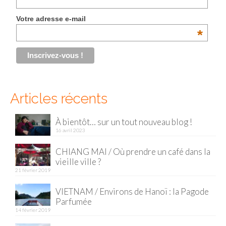
Malaisie
Votre adresse e-mail
*
Cameron Highlands
Penang
Singapour
Articles récents
Vietnam
Baie d’Halong
À bientôt… sur un tout nouveau blog !
16 avril 2023
Hanoi
CHIANG MAI / Où prendre un café dans la
vieille ville ?
Hué
21 février 2019
Mai Chau
VIETNAM / Environs de Hanoï : la Pagode
Parfumée
Mu Cang Chai
14 février 2019
Ninh Binh