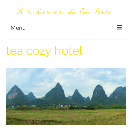
A la Recherche du Pain Perdu...
Menu
TOUT COMMENCE ICI
tea cozy hotel
Première visite – A propos
Me contacter
AUTOUR DU MONDE
AFRIQUE
La Réunion
AMERIQUE DU SUD
Bolivie