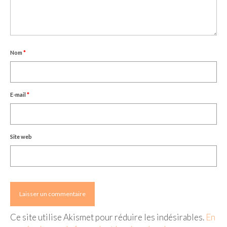
– Hanoi
– Hué & Hoi An
– Quy Nhon
Nom
*
BONNES ADRESSES
BERLIN
E-mail
*
Restos asiatiques
Marchés
Site web
CHIANG MAI
Cafés
HANOI
Cafés insolites
Ce site utilise Akismet pour réduire les indésirables.
En