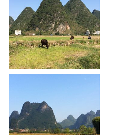
Quy Nhon
EUROPE
France
La Réunion
Paris
Poitou
Saint-Malo
Savoie
Vendée
Allemagne
Berlin