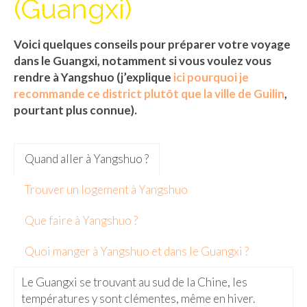
(Guangxi)
Isla del Sol
Voici quelques conseils pour préparer votre voyage
Lac Titicaca
dans le Guangxi, notamment si vous voulez vous
Salar d’Uyuni
rendre à Yangshuo (j’explique
ici pourquoi je
recommande ce district plutôt que la ville de Guilin
,
Sucre
pourtant plus connue).
Chili
Quand aller à Yangshuo ?
Paraguay
Pérou
Trouver un logement à Yangshuo
Lac Titicaca
Que faire à Yangshuo ?
Machu Picchu
Quoi manger à Yangshuo et dans le Guangxi ?
ASIE
Le Guangxi se trouvant au sud de la Chine, les
températures y sont clémentes, même en hiver.
Chine