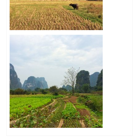
Munich
Danemark
Copenhague
Portugal
Lisbonne
Royaume-Uni
GUIDES FOOD
ALLEMAGNE
– Berlin
– Munich