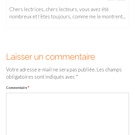
FRANCE
Chers lectrices, chers lecteurs, vous avez été
– Nice
nombreux et l’êtes toujours, comme me le montrent...
– Paris
– La Réunion
JAPON
Laisser un commentaire
– Osaka
Votre adresse e-mail ne sera pas publiée.
Les champs
PÉROU
obligatoires sont indiqués avec
*
PORTUGAL
Commentaire
*
USA
– Los Angeles
VIETNAM