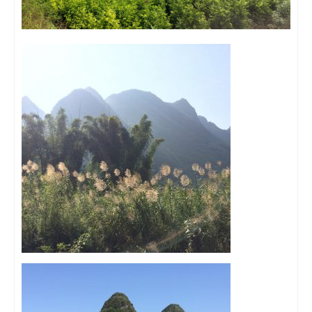
Malaisie
Cameron Highlands
Penang
Singapour
Vietnam
Baie d’Halong
Hanoi
Hué
Mai Chau
Mu Cang Chai
Ninh Binh