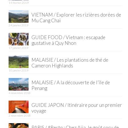
14 février 2019
VIETNAM / Explorer les rizières dorées de
Mu Cang Chai
24 janvier 2019
GUIDE FOOD / Vietnam : escapade
gustative à Quy Nhon
17 janvier 2019
MALAISIE / Les plantations de thé de
Cameron Highlands
10 janvier 2019
MALAISIE / A la découverte de l’île de
Penang
4 novembre 2018
GUIDE JAPON / Itinéraire pour un premier
voyage
2 novembre 2018
PARIS / #Resto : Chez Ajia, le goût cosy de