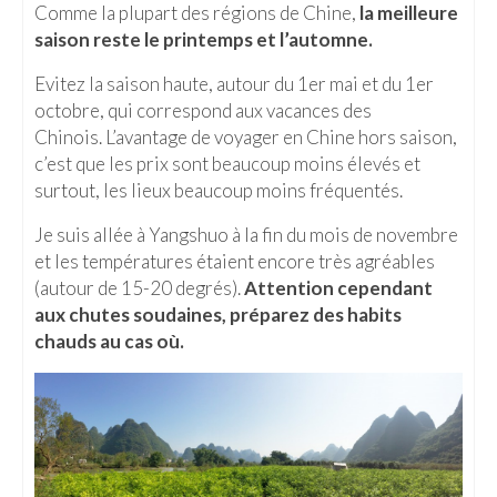
Comme la plupart des régions de Chine,
la meilleure
Beijing
saison reste le printemps et l’automne.
Guilin & Yangshuo
Evitez la saison haute, autour du 1er mai et du 1er
octobre, qui correspond aux vacances des
Xi’An
Chinois. L’avantage de voyager en Chine hors saison,
c’est que les prix sont beaucoup moins élevés et
Corée du Sud
surtout, les lieux beaucoup moins fréquentés.
Japon
Je suis allée à Yangshuo à la fin du mois de novembre
et les températures étaient encore très agréables
Fukuoka
(autour de 15-20 degrés).
Attention cependant
Kamakura
aux chutes soudaines, préparez des habits
chauds au cas où.
Kyoto
Mont Fuji
Nikko
Tokyo