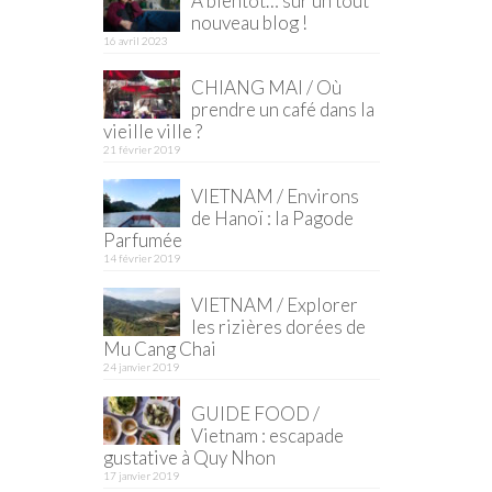
À bientôt… sur un tout
nouveau blog !
16 avril 2023
CHIANG MAI / Où
prendre un café dans la
vieille ville ?
21 février 2019
VIETNAM / Environs
de Hanoï : la Pagode
Parfumée
14 février 2019
VIETNAM / Explorer
les rizières dorées de
Mu Cang Chai
24 janvier 2019
GUIDE FOOD /
Vietnam : escapade
gustative à Quy Nhon
17 janvier 2019