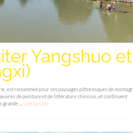
iter Yangshuo et
gxi)
hine, est renommée pour ses paysages pittoresques de montag
œuvres de peinture et de littérature chinoise, et continuent
us grande …
Lire la suite­­