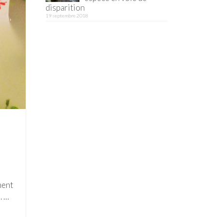
disparition
19 septembre 2018
ment
. …