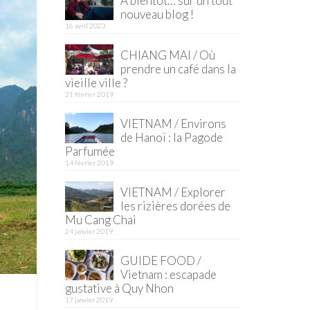
À bientôt… sur un tout
nouveau blog !
16 avril 2023
CHIANG MAI / Où
prendre un café dans la
vieille ville ?
21 février 2019
VIETNAM / Environs
de Hanoï : la Pagode
Parfumée
14 février 2019
VIETNAM / Explorer
les rizières dorées de
Mu Cang Chai
24 janvier 2019
GUIDE FOOD /
Vietnam : escapade
gustative à Quy Nhon
17 janvier 2019