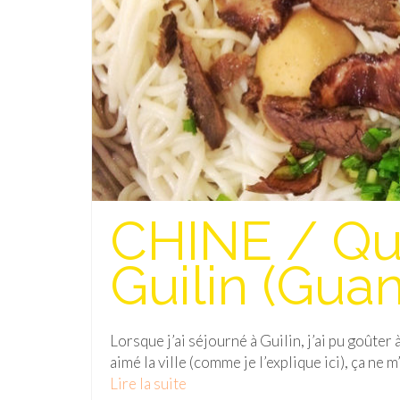
CHINE / Qu
Guilin (Guan
Lorsque j’ai séjourné à Guilin, j’ai pu goûter 
aimé la ville (comme je l’explique ici), ça ne
Lire la suite­­