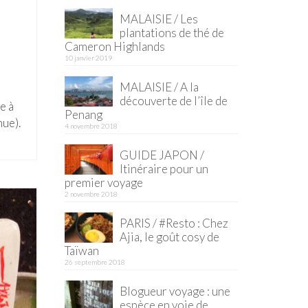
MALAISIE / Les
plantations de thé de
Cameron Highlands
10 janvier 2019
MALAISIE / A la
découverte de l’île de
e à
Penang
nue).
4 novembre 2018
GUIDE JAPON /
Itinéraire pour un
premier voyage
2 novembre 2018
PARIS / #Resto : Chez
Ajia, le goût cosy de
Taïwan
26 septembre 2018
Blogueur voyage : une
espèce en voie de