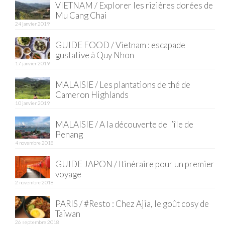
VIETNAM / Explorer les rizières dorées de
Mu Cang Chai
Quy Nhon
24 janvier 2019
EUROPE
GUIDE FOOD / Vietnam : escapade
gustative à Quy Nhon
France
17 janvier 2019
La Réunion
MALAISIE / Les plantations de thé de
Cameron Highlands
Paris
10 janvier 2019
Poitou
MALAISIE / A la découverte de l’île de
Penang
Saint-Malo
4 novembre 2018
Savoie
GUIDE JAPON / Itinéraire pour un premier
voyage
Vendée
2 novembre 2018
PARIS / #Resto : Chez Ajia, le goût cosy de
Allemagne
Taïwan
26 septembre 2018
Berlin