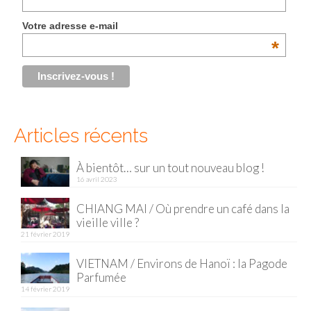
Malaisie
Votre adresse e-mail
*
Cameron Highlands
Penang
Singapour
Articles récents
Vietnam
Baie d’Halong
À bientôt… sur un tout nouveau blog !
16 avril 2023
Hanoi
CHIANG MAI / Où prendre un café dans la
vieille ville ?
Hué
21 février 2019
Mai Chau
VIETNAM / Environs de Hanoï : la Pagode
Parfumée
Mu Cang Chai
14 février 2019
Ninh Binh