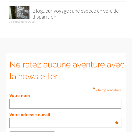
Blogueur voyage : une espèce en voie de
Munich
disparition
19 septembre 2018
Danemark
Copenhague
Portugal
Lisbonne
Ne ratez aucune aventure avec
Royaume-Uni
la newsletter :
GUIDES FOOD
*
champ obligatoire
Votre nom
ALLEMAGNE
– Berlin
Votre adresse e-mail
– Munich
*