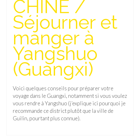
CHINE /
Isla del Sol
Séjourner et
Lac Titicaca
manger à
Salar d’Uyuni
Yangshuo
Sucre
Chili
(Guangxi)
Paraguay
Pérou
Voici quelques conseils pour préparer votre
voyage dans le Guangxi, notamment si vous voulez
Lac Titicaca
vous rendre à Yangshuo (j’explique ici pourquoi je
recommande ce district plutôt que la ville de
Machu Picchu
Guilin, pourtant plus connue).
ASIE
Chine