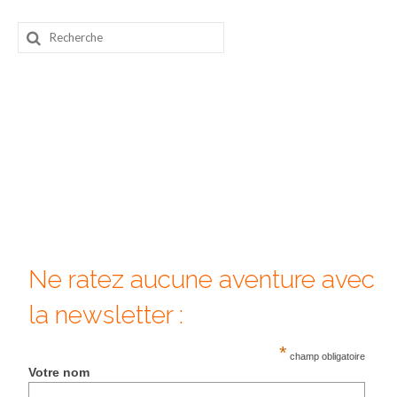
Beijing
Rechercher
:
Guilin & Yangshuo
Xi’An
Corée du Sud
Japon
Fukuoka
Kamakura
Ne ratez aucune aventure avec
Kyoto
la newsletter :
Mont Fuji
*
Nikko
champ obligatoire
Votre nom
Tokyo