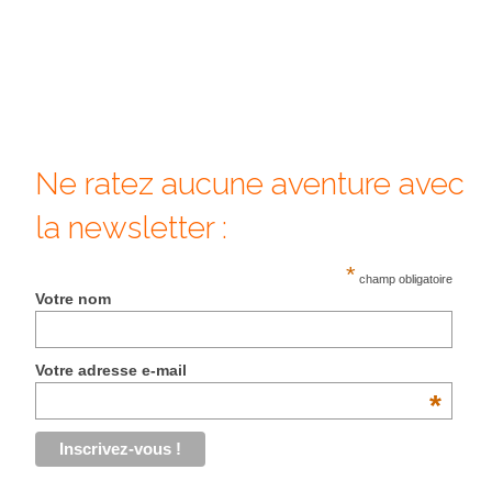
– Hanoi
– Hué & Hoi An
– Quy Nhon
BONNES ADRESSES
Ne ratez aucune aventure avec
BERLIN
la newsletter :
Restos asiatiques
*
Marchés
champ obligatoire
Votre nom
CHIANG MAI
Cafés
Votre adresse e-mail
*
HANOI
Cafés insolites