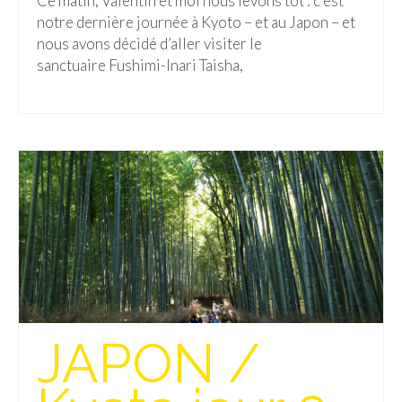
Ce matin, Valentin et moi nous levons tôt : c’est
notre dernière journée à Kyoto – et au Japon – et
Malaisie
nous avons décidé d’aller visiter le
sanctuaire Fushimi-Inari Taisha,
Cameron Highlands
Penang
Singapour
Vietnam
Baie d’Halong
Hanoi
Hué
Mai Chau
JAPON /
Mu Cang Chai
Ninh Binh