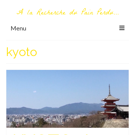
A la Recherche du Pain Perdu...
Menu
TOUT COMMENCE ICI
kyoto
Première visite – A propos
Me contacter
AUTOUR DU MONDE
AFRIQUE
La Réunion
AMERIQUE DU SUD
Bolivie