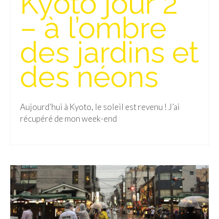
Kyoto jour 2
– à l’ombre
Quy Nhon
EUROPE
des jardins et
France
des néons
La Réunion
Paris
Aujourd’hui à Kyoto, le soleil est revenu ! J’ai
récupéré de mon week-end
Poitou
Saint-Malo
Savoie
Vendée
Allemagne
Berlin