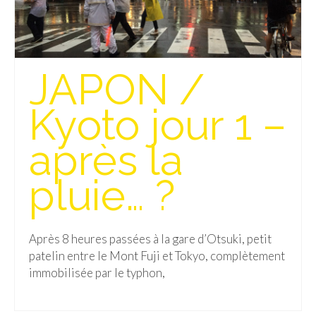
Munich
Danemark
JAPON /
Copenhague
Kyoto jour 1 –
Portugal
après la
Lisbonne
Royaume-Uni
pluie… ?
GUIDES FOOD
ALLEMAGNE
Après 8 heures passées à la gare d’Otsuki, petit
patelin entre le Mont Fuji et Tokyo, complètement
– Berlin
immobilisée par le typhon,
– Munich