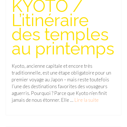
KYOTO /
Isla del Sol
L’itinéraire
Lac Titicaca
des temples
Salar d’Uyuni
au printemps
Sucre
Chili
Kyoto, ancienne capitale et encore très
Paraguay
traditionnelle, est une étape obligatoire pour un
Pérou
premier voyage au Japon – mais reste toutefois
l’une des destinations favorites des voyageurs
Lac Titicaca
aguerris. Pourquoi ? Parce que Kyoto n’en finit
jamais de nous étonner. Elle …
Lire la suite­­
Machu Picchu
ASIE
Chine