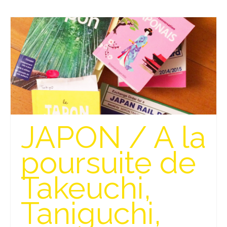
BOLIVIE
– Sucre
CHILI
CHINE
– Beijing
– Guilin
JAPON / A la
– Xi’an
CORÉE DU SUD
poursuite de
– Séoul
Takeuchi,
DANEMARK
Taniguchi,
– Copenhague