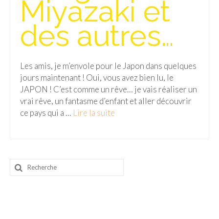
Miyazaki et
FRANCE
– Nice
des autres…
– Paris
– La Réunion
Les amis, je m’envole pour le Japon dans quelques
jours maintenant ! Oui, vous avez bien lu, le
JAPON
JAPON ! C’est comme un rêve… je vais réaliser un
vrai rêve, un fantasme d’enfant et aller découvrir
– Osaka
ce pays qui a …
Lire la suite­­
PÉROU
PORTUGAL
USA
Rechercher
:
– Los Angeles
VIETNAM