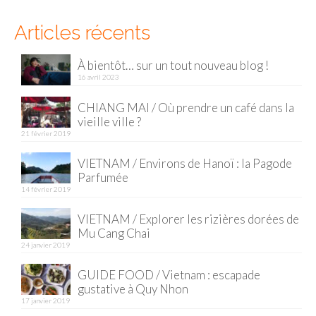
Cafés avec vue sur lac
Articles récents
LONDRES
À bientôt… sur un tout nouveau blog !
Marchés
16 avril 2023
Cafés
CHIANG MAI / Où prendre un café dans la
vieille ville ?
PARIS
21 février 2019
Restos chinois
VIETNAM / Environs de Hanoï : la Pagode
Parfumée
Restos coréens
14 février 2019
Restos japonais
VIETNAM / Explorer les rizières dorées de
Mu Cang Chai
Restos vietnamiens
24 janvier 2019
GUIDE FOOD / Vietnam : escapade
gustative à Quy Nhon
17 janvier 2019