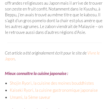
FRANCE
offrandes religieuses au Japon mais il arrive de trouver
son zeste en fruit confit. Notamment dans le Kyushu, à
– Nice
Beppu, j’en avais trouvé au même titre que le kabosu. Il
s’agit d’un gros pomelo dont la chair est plus amère que
– Paris
les autres agrumes. Le zabon viendrait de Malaysie – on
– La Réunion
le retrouve aussi dans d’autres régions d’Asie.
JAPON
– Osaka
Cet article a été originalement écrit pour le site de
Vivre le
Japon
.
PÉROU
PORTUGAL
Mieux connaître la cuisine japonaise :
USA
Shojin Ryori, la cuisine des moines bouddhistes
Kaiseki Ryori, la cuisine gastronomique japonaise
– Los Angeles
Umami, la 5ème saveur
VIETNAM