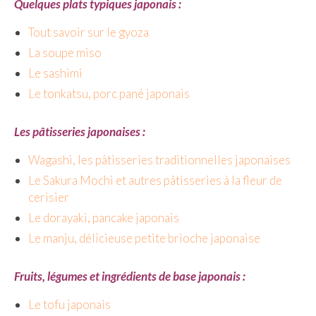
Quelques plats typiques japonais :
– Hanoi
Tout savoir sur le gyoza
– Hué & Hoi An
La soupe miso
– Quy Nhon
Le sashimi
BONNES ADRESSES
Le tonkatsu, porc pané japonais
BERLIN
Les pâtisseries japonaises :
Restos asiatiques
Wagashi, les pâtisseries traditionnelles japonaises
Marchés
Le Sakura Mochi et autres pâtisseries à la fleur de
cerisier
CHIANG MAI
Le dorayaki, pancake japonais
Cafés
Le manju, délicieuse petite brioche japonaise
HANOI
Fruits, légumes et ingrédients de base japonais :
Cafés insolites
Le tofu japonais