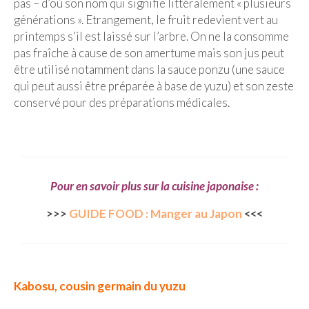
pas – d’où son nom qui signifie littéralement « plusieurs
générations ». Etrangement, le fruit redevient vert au
Malaisie
printemps s’il est laissé sur l’arbre. On ne la consomme
Cameron Highlands
pas fraîche à cause de son amertume mais son jus peut
être utilisé notamment dans la sauce ponzu (une sauce
Penang
qui peut aussi être préparée à base de yuzu) et son zeste
conservé pour des préparations médicales.
Singapour
Vietnam
Baie d’Halong
Pour en savoir plus sur la cuisine japonaise :
Hanoi
>>>
GUIDE FOOD : Manger au Japon
<<<
Hué
Mai Chau
Mu Cang Chai
Kabosu, cousin germain du yuzu
Ninh Binh