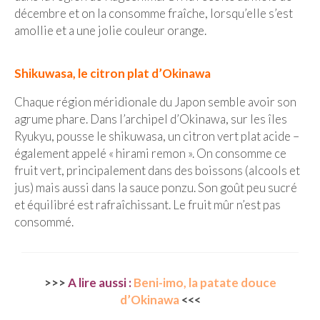
décembre et on la consomme fraîche, lorsqu’elle s’est
Munich
amollie et a une jolie couleur orange.
Danemark
Shikuwasa, le citron plat d’Okinawa
Copenhague
Chaque région méridionale du Japon semble avoir son
Portugal
agrume phare. Dans l’archipel d’Okinawa, sur les îles
Ryukyu, pousse le shikuwasa, un citron vert plat acide –
Lisbonne
également appelé « hirami remon ». On consomme ce
fruit vert, principalement dans des boissons (alcools et
Royaume-Uni
jus) mais aussi dans la sauce ponzu. Son goût peu sucré
et équilibré est rafraîchissant. Le fruit mûr n’est pas
GUIDES FOOD
consommé.
ALLEMAGNE
– Berlin
>>>
A lire aussi :
Beni-imo, la patate douce
– Munich
d’Okinawa
<<<