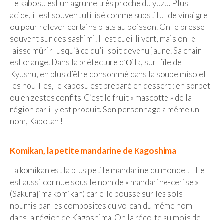
Le kabosu est un agrume très proche du yuzu. Plus
acide, il est souvent utilisé comme substitut de vinaigre
Quy Nhon
ou pour relever certains plats au poisson. On le presse
souvent sur des sashimi. Il est cueilli vert, mais on le
EUROPE
laisse mûrir jusqu’à ce qu’il soit devenu jaune. Sa chair
France
est orange. Dans la préfecture d’Ōita, sur l’île de
Kyushu, en plus d’être consommé dans la soupe miso et
La Réunion
les nouilles, le kabosu est préparé en dessert : en sorbet
ou en zestes confits. C’est le fruit « mascotte » de la
Paris
région car il y est produit. Son personnage a même un
Poitou
nom, Kabotan !
Saint-Malo
Komikan, la petite mandarine de Kagoshima
Savoie
La komikan est la plus petite mandarine du monde ! Elle
Vendée
est aussi connue sous le nom de « mandarine-cerise »
(Sakurajima komikan) car elle pousse sur les sols
Allemagne
nourris par les composites du volcan du même nom,
dans la région de Kagoshima. On la récolte au mois de
Berlin