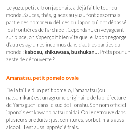
Le yuzu, petit citron japonais, a déjà fait le tour du
Isla del Sol
monde. Sauces, thés, glaces au yuzu font désormais
Lac Titicaca
partie des nombreux délices du Japon qui ont dépassé
les frontières de l’archipel. Cependant, en voyageant
Salar d’Uyuni
sur place, on s’aperçoit bien vite que le Japon regorge
d’autres agrumes inconnus dans d’autres parties du
Sucre
monde :
kabosu, shikuwasa, bushukan…
Prêts pour un
zeste de découverte ?
Chili
Paraguay
Amanatsu, petit pomelo ovale
Pérou
De la taille d’un petit pomelo, l’amanatsu (ou
Lac Titicaca
natsumikan) est un agrume originaire de la préfecture
de Yamaguchi dans le sud de Honshu. Son nom officiel
Machu Picchu
japonais est kawano natsu daidai. On le retrouve dans
plusieurs produits : jus, confitures, sorbet, mais aussi
ASIE
alcool. Il est aussi apprécié frais.
Chine