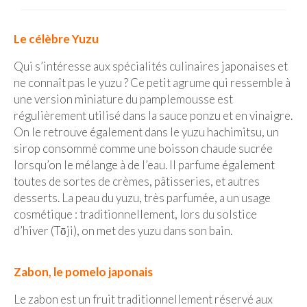
BOLIVIE
– Sucre
Le célèbre Yuzu
CHILI
Qui s’intéresse aux spécialités culinaires japonaises et
ne connaît pas le yuzu ? Ce petit agrume qui ressemble à
CHINE
une version miniature du pamplemousse est
– Beijing
régulièrement utilisé dans la sauce ponzu et en vinaigre.
On le retrouve également dans le yuzu hachimitsu, un
– Guilin
sirop consommé comme une boisson chaude sucrée
lorsqu’on le mélange à de l’eau. Il parfume également
– Xi’an
toutes de sortes de crèmes, pâtisseries, et autres
desserts. La peau du yuzu, très parfumée, a un usage
CORÉE DU SUD
cosmétique : traditionnellement, lors du solstice
– Séoul
d’hiver (Tōji), on met des yuzu dans son bain.
DANEMARK
Zabon, le pomelo japonais
– Copenhague
Le zabon est un fruit traditionnellement réservé aux