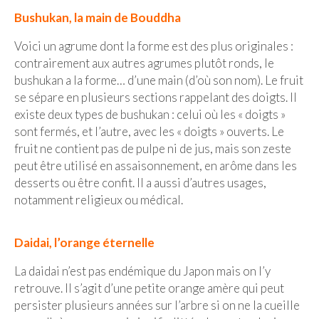
Bushukan, la main de Bouddha
Beijing
Voici un agrume dont la forme est des plus originales :
Guilin & Yangshuo
contrairement aux autres agrumes plutôt ronds, le
bushukan a la forme… d’une main (d’où son nom). Le fruit
Xi’An
se sépare en plusieurs sections rappelant des doigts. Il
Corée du Sud
existe deux types de bushukan : celui où les « doigts »
sont fermés, et l’autre, avec les « doigts » ouverts. Le
Japon
fruit ne contient pas de pulpe ni de jus, mais son zeste
peut être utilisé en assaisonnement, en arôme dans les
Fukuoka
desserts ou être confit. Il a aussi d’autres usages,
Kamakura
notamment religieux ou médical.
Kyoto
Daidai, l’orange éternelle
Mont Fuji
La daidai n’est pas endémique du Japon mais on l’y
Nikko
retrouve. Il s’agit d’une petite orange amère qui peut
persister plusieurs années sur l’arbre si on ne la cueille
Tokyo