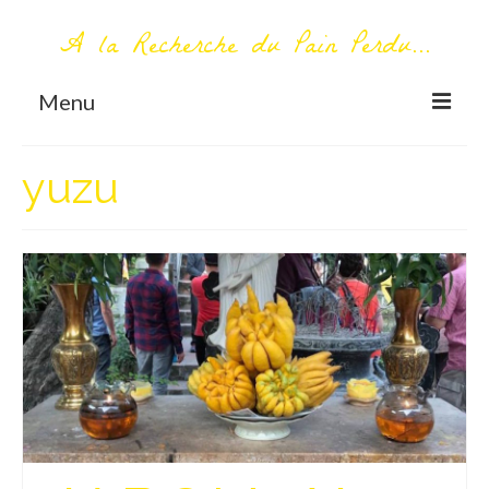
A la Recherche du Pain Perdu...
Menu
TOUT COMMENCE ICI
yuzu
Première visite – A propos
Me contacter
AUTOUR DU MONDE
AFRIQUE
La Réunion
AMERIQUE DU SUD
Bolivie