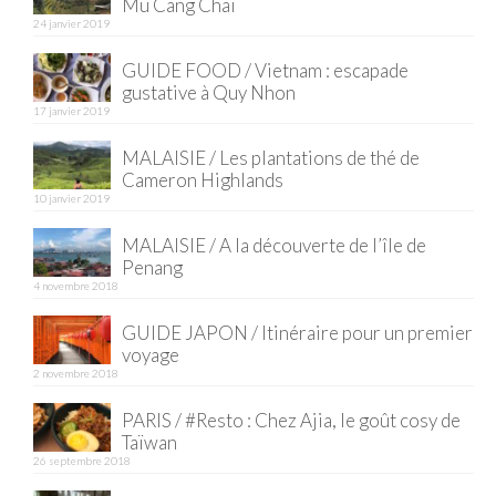
Mu Cang Chai
24 janvier 2019
Quy Nhon
GUIDE FOOD / Vietnam : escapade
EUROPE
gustative à Quy Nhon
17 janvier 2019
France
MALAISIE / Les plantations de thé de
La Réunion
Cameron Highlands
10 janvier 2019
Paris
MALAISIE / A la découverte de l’île de
Penang
Poitou
4 novembre 2018
Saint-Malo
GUIDE JAPON / Itinéraire pour un premier
voyage
Savoie
2 novembre 2018
Vendée
PARIS / #Resto : Chez Ajia, le goût cosy de
Taïwan
Allemagne
26 septembre 2018
Berlin