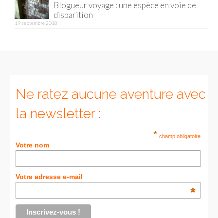
Blogueur voyage : une espèce en voie de
disparition
Munich
19 septembre 2018
Danemark
Copenhague
Portugal
Ne ratez aucune aventure avec
Lisbonne
la newsletter :
Royaume-Uni
*
champ obligatoire
GUIDES FOOD
Votre nom
ALLEMAGNE
Votre adresse e-mail
– Berlin
*
– Munich