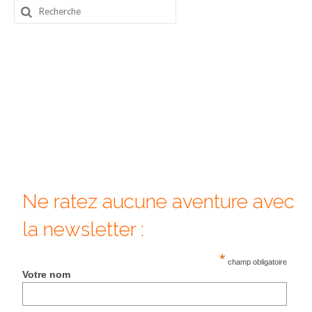
Rechercher
Beijing
:
Guilin & Yangshuo
Xi’An
Corée du Sud
Japon
Fukuoka
Kamakura
Ne ratez aucune aventure avec
Kyoto
la newsletter :
Mont Fuji
*
champ obligatoire
Votre nom
Nikko
Tokyo