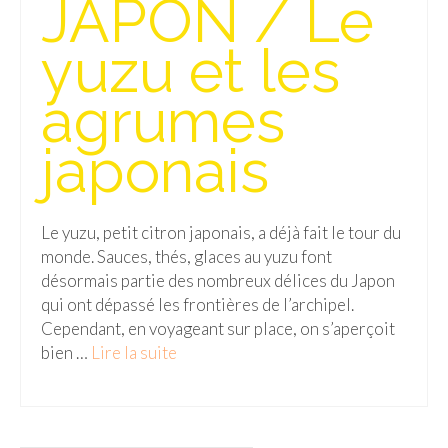
JAPON / Le
Isla del Sol
yuzu et les
Lac Titicaca
agrumes
Salar d’Uyuni
japonais
Sucre
Chili
Le yuzu, petit citron japonais, a déjà fait le tour du
Paraguay
monde. Sauces, thés, glaces au yuzu font
Pérou
désormais partie des nombreux délices du Japon
qui ont dépassé les frontières de l’archipel.
Lac Titicaca
Cependant, en voyageant sur place, on s’aperçoit
bien …
Lire la suite­­
Machu Picchu
ASIE
Chine