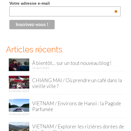
Votre adresse e-mail
Malaisie
*
Cameron Highlands
Penang
Singapour
Articles récents
Vietnam
À bientôt… sur un tout nouveau blog !
16 avril 2023
Baie d’Halong
CHIANG MAI / Où prendre un café dans la
Hanoi
vieille ville ?
21 février 2019
Hué
VIETNAM / Environs de Hanoï : la Pagode
Mai Chau
Parfumée
14 février 2019
Mu Cang Chai
VIETNAM / Explorer les rizières dorées de
Ninh Binh