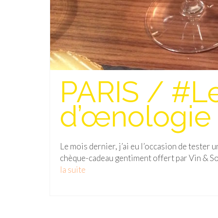
PARIS / #Le
d’œnologie 
Le mois dernier, j’ai eu l’occasion de tester 
chèque-cadeau gentiment offert par Vin & So
la suite­­