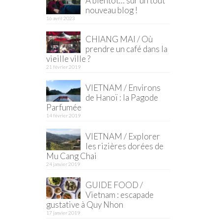
À bientôt… sur un tout
nouveau blog !
16 avril 2023
CHIANG MAI / Où
prendre un café dans la
vieille ville ?
21 février 2019
VIETNAM / Environs
de Hanoï : la Pagode
Parfumée
14 février 2019
VIETNAM / Explorer
les rizières dorées de
Mu Cang Chai
24 janvier 2019
GUIDE FOOD /
Vietnam : escapade
gustative à Quy Nhon
17 janvier 2019