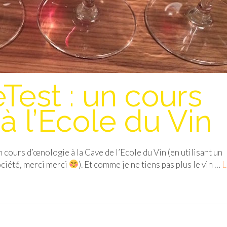
Test : un cours
à l’Ecole du Vin
un cours d’œnologie à la Cave de l’Ecole du Vin (en utilisant un
ciété, merci merci
). Et comme je ne tiens pas plus le vin …
L