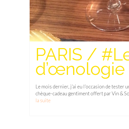
PARIS / #Le
d’œnologie 
Le mois dernier, j’ai eu l’occasion de tester 
chèque-cadeau gentiment offert par Vin & So
la suite­­