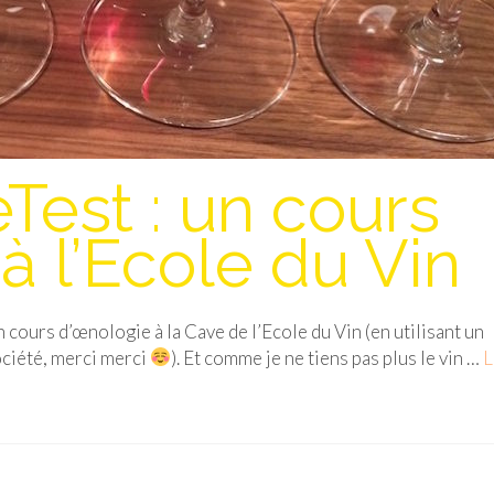
Test : un cours
à l’Ecole du Vin
un cours d’œnologie à la Cave de l’Ecole du Vin (en utilisant un
ciété, merci merci
). Et comme je ne tiens pas plus le vin …
L