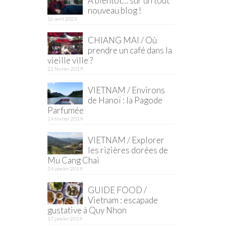
À bientôt… sur un tout
nouveau blog !
16 avril 2023
CHIANG MAI / Où
prendre un café dans la
vieille ville ?
21 février 2019
VIETNAM / Environs
de Hanoï : la Pagode
Parfumée
14 février 2019
VIETNAM / Explorer
les rizières dorées de
Mu Cang Chai
24 janvier 2019
GUIDE FOOD /
Vietnam : escapade
gustative à Quy Nhon
17 janvier 2019