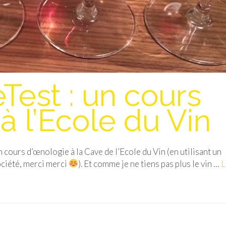
Test : un cours
à l’Ecole du Vin
un cours d’œnologie à la Cave de l’Ecole du Vin (en utilisant un
ciété, merci merci
). Et comme je ne tiens pas plus le vin …
L