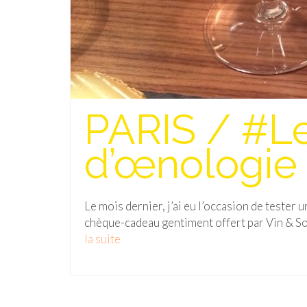
PARIS / #Le
d’œnologie 
Le mois dernier, j’ai eu l’occasion de tester 
chèque-cadeau gentiment offert par Vin & So
la suite­­