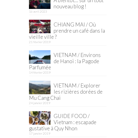
À bientôt… sur un tout
nouveau blog !
16 avril 2023
CHIANG MAI / Où
prendre un café dans la
vieille ville ?
21 février 2019
VIETNAM / Environs
de Hanoï : la Pagode
Parfumée
14 février 2019
VIETNAM / Explorer
les rizières dorées de
Mu Cang Chai
24 janvier 2019
GUIDE FOOD /
Vietnam : escapade
gustative à Quy Nhon
17 janvier 2019