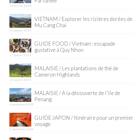
Parfumée
14 février 2019
Quy Nhon
VIETNAM / Explorer les rizières dorées de
EUROPE
Mu Cang Chai
24 janvier 2019
France
GUIDE FOOD / Vietnam : escapade
gustative à Quy Nhon
La Réunion
17 janvier 2019
Paris
MALAISIE / Les plantations de thé de
Cameron Highlands
Poitou
10 janvier 2019
Saint-Malo
MALAISIE / A la découverte de l’île de
Penang
Savoie
4 novembre 2018
Vendée
GUIDE JAPON / Itinéraire pour un premier
voyage
Allemagne
2 novembre 2018
Berlin