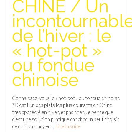
CHINE / Un
Isla del Sol
incontournabl
Lac Titicaca
de l’hiver : le
Salar d’Uyuni
« hot-pot »
Sucre
Chili
ou fondue
Paraguay
chinoise
Pérou
Lac Titicaca
Connaissez-vous le « hot-pot » ou fondue chinoise
? C’est l’un des plats les plus courants en Chine,
Machu Picchu
très apprécié en hiver, et pas cher. Je pense que
ASIE
c’est une solution pratique car chacun peut choisir
ce qu’il va manger …
Lire la suite­­
Chine