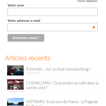
*
champ obligatoire
Votre nom
Malaisie
Cameron Highlands
Votre adresse e-mail
*
Penang
Singapour
Vietnam
Articles récents
Baie d’Halong
Hanoi
À bientôt… sur un tout nouveau blog !
16 avril 2023
Hué
CHIANG MAI / Où prendre un café dans la
Mai Chau
vieille ville ?
21 février 2019
Mu Cang Chai
VIETNAM / Environs de Hanoï : la Pagode
Ninh Binh