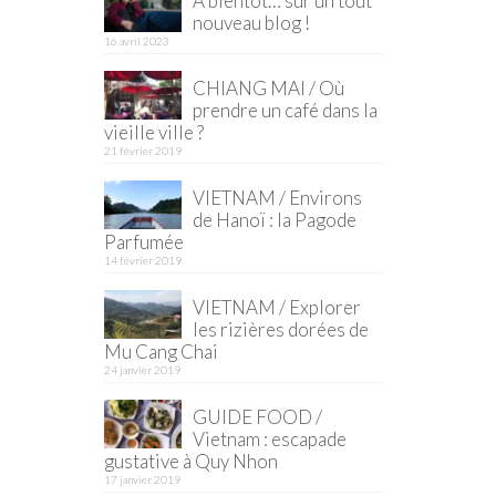
À bientôt… sur un tout
nouveau blog !
16 avril 2023
CHIANG MAI / Où
prendre un café dans la
vieille ville ?
21 février 2019
VIETNAM / Environs
de Hanoï : la Pagode
Parfumée
14 février 2019
VIETNAM / Explorer
les rizières dorées de
Mu Cang Chai
24 janvier 2019
GUIDE FOOD /
Vietnam : escapade
gustative à Quy Nhon
17 janvier 2019