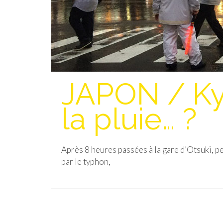
JAPON / Kyo
la pluie… ?
Après 8 heures passées à la gare d’Otsuki, p
par le typhon,