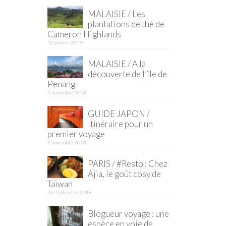
MALAISIE / Les
plantations de thé de
Cameron Highlands
10 janvier 2019
MALAISIE / A la
découverte de l’île de
Penang
4 novembre 2018
GUIDE JAPON /
Itinéraire pour un
premier voyage
2 novembre 2018
PARIS / #Resto : Chez
Ajia, le goût cosy de
Taïwan
26 septembre 2018
Blogueur voyage : une
espèce en voie de