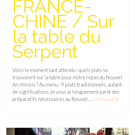
FRANCE-
Isla del Sol
CHINE / Sur
Lac Titicaca
la table du
Salar d’Uyuni
Serpent
Sucre
Chili
Voici le moment tant attendu : quels plats se
Paraguay
trouvaient sur la table pour notre repas du Nouvel
Pérou
An chinois ? Au menu : 9 plats traditionnels, autant
de significations Je vous ai longuement parlé des
Lac Titicaca
préparatifs nécessaires au Nouvel …
Lire la suite­­
Machu Picchu
ASIE
Chine