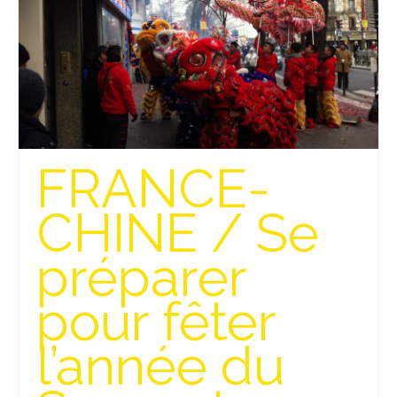
Beijing
Guilin & Yangshuo
Xi’An
Corée du Sud
FRANCE-
Japon
Fukuoka
CHINE / Se
Kamakura
préparer
Kyoto
pour fêter
Mont Fuji
l’année du
Nikko
Tokyo