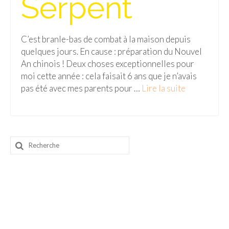
Serpent
Malaisie
Cameron Highlands
C’est branle-bas de combat à la maison depuis
quelques jours. En cause : préparation du Nouvel
Penang
An chinois ! Deux choses exceptionnelles pour
moi cette année : cela faisait 6 ans que je n’avais
Singapour
pas été avec mes parents pour …
Lire la suite­­
Vietnam
Baie d’Halong
Rechercher
Hanoi
:
Hué
Mai Chau
Mu Cang Chai
Ninh Binh