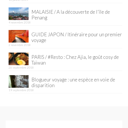
BOLIVIE
MALAISIE / A la découverte de l’île de
– Sucre
Penang
4 novembre 2018
CHILI
GUIDE JAPON / Itinéraire pour un premier
CHINE
voyage
2 novembre 2018
– Beijing
PARIS / #Resto : Chez Ajia, le goût cosy de
– Guilin
Taïwan
26 septembre 2018
– Xi’an
Blogueur voyage : une espèce en voie de
CORÉE DU SUD
disparition
19 septembre 2018
– Séoul
DANEMARK
– Copenhague