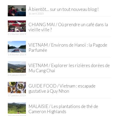
À bientôt… sur un tout nouveau blog !
Munich
16 avril 2023
Danemark
CHIANG MAI / Où prendre un café dans la
vieille ville ?
Copenhague
21 février 2019
Portugal
VIETNAM / Environs de Hanoï : la Pagode
Parfumée
Lisbonne
14 février 2019
Royaume-Uni
VIETNAM / Explorer les rizières dorées de
Mu Cang Chai
GUIDES FOOD
24 janvier 2019
ALLEMAGNE
GUIDE FOOD / Vietnam : escapade
gustative à Quy Nhon
– Berlin
17 janvier 2019
– Munich
MALAISIE / Les plantations de thé de
Cameron Highlands
10 janvier 2019