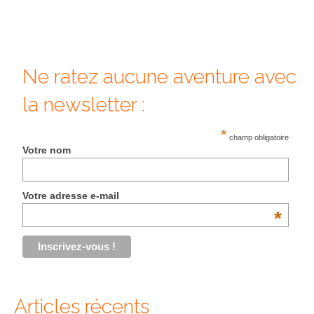
Quy Nhon
EUROPE
Ne ratez aucune aventure avec
France
la newsletter :
La Réunion
*
champ obligatoire
Paris
Votre nom
Poitou
Votre adresse e-mail
Saint-Malo
*
Savoie
Vendée
Allemagne
Articles récents
Berlin