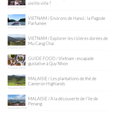
vieille ville ?
21 février 2019
Quy Nhon
VIETNAM / Environs de Hanoï : la Pagode
EUROPE
Parfumée
14 février 2019
France
VIETNAM / Explorer les rizières dorées de
La Réunion
Mu Cang Chai
24 janvier 2019
Paris
GUIDE FOOD / Vietnam : escapade
Poitou
gustative à Quy Nhon
17 janvier 2019
Saint-Malo
MALAISIE / Les plantations de thé de
Savoie
Cameron Highlands
10 janvier 2019
Vendée
MALAISIE / A la découverte de l’île de
Allemagne
Penang
4 novembre 2018
Berlin