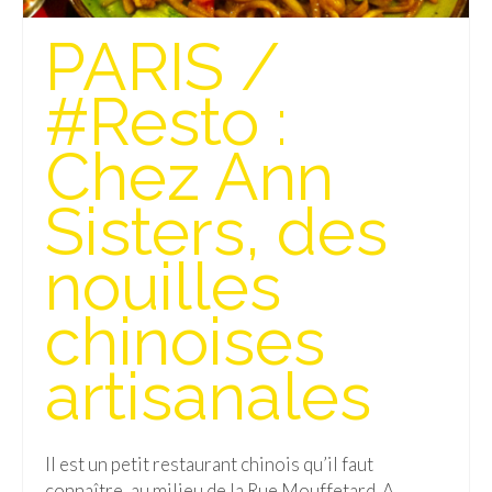
Isla del Sol
PARIS /
Lac Titicaca
#Resto :
Salar d’Uyuni
Chez Ann
Sucre
Sisters, des
Chili
Paraguay
nouilles
Pérou
chinoises
Lac Titicaca
artisanales
Machu Picchu
ASIE
Il est un petit restaurant chinois qu’il faut
Chine
connaître, au milieu de la Rue Mouffetard. A