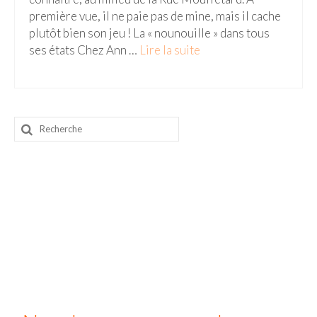
première vue, il ne paie pas de mine, mais il cache
Beijing
plutôt bien son jeu ! La « nounouille » dans tous
ses états Chez Ann …
Lire la suite­­
Guilin & Yangshuo
Xi’An
Corée du Sud
Rechercher
Japon
:
Fukuoka
Kamakura
Kyoto
Mont Fuji
Nikko
Tokyo