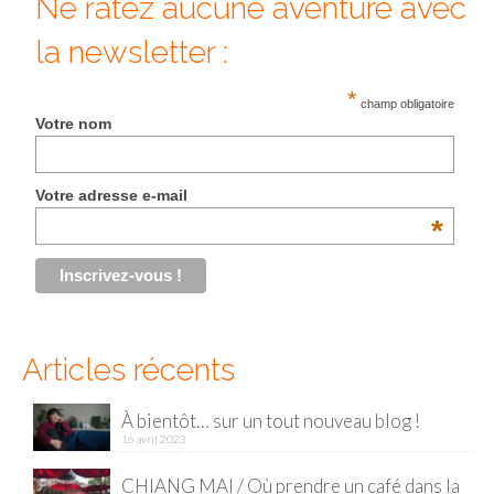
Ne ratez aucune aventure avec
Malaisie
la newsletter :
Cameron Highlands
*
champ obligatoire
Votre nom
Penang
Singapour
Votre adresse e-mail
Vietnam
*
Baie d’Halong
Hanoi
Hué
Articles récents
Mai Chau
À bientôt… sur un tout nouveau blog !
16 avril 2023
Mu Cang Chai
CHIANG MAI / Où prendre un café dans la
Ninh Binh