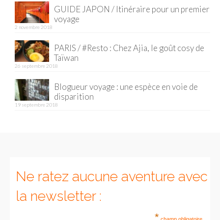
GUIDE JAPON / Itinéraire pour un premier
voyage
Munich
2 novembre 2018
Danemark
PARIS / #Resto : Chez Ajia, le goût cosy de
Taïwan
Copenhague
26 septembre 2018
Portugal
Blogueur voyage : une espèce en voie de
disparition
Lisbonne
19 septembre 2018
Royaume-Uni
GUIDES FOOD
ALLEMAGNE
Ne ratez aucune aventure avec
– Berlin
la newsletter :
– Munich
*
champ obligatoire