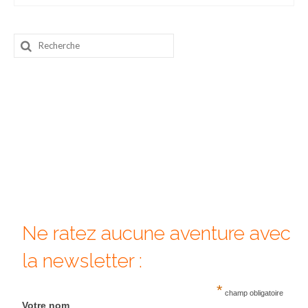
Beijing
Rechercher
Guilin & Yangshuo
:
Xi’An
Corée du Sud
Japon
Fukuoka
Kamakura
Kyoto
Ne ratez aucune aventure avec
Mont Fuji
la newsletter :
Nikko
*
champ obligatoire
Tokyo
Votre nom