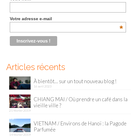
Malaisie
Votre adresse e-mail
Cameron Highlands
*
Penang
Singapour
Vietnam
Articles récents
Baie d’Halong
À bientôt… sur un tout nouveau blog !
Hanoi
16 avril 2023
Hué
CHIANG MAI / Où prendre un café dans la
vieille ville ?
Mai Chau
21 février 2019
Mu Cang Chai
VIETNAM / Environs de Hanoï : la Pagode
Parfumée
Ninh Binh
14 février 2019