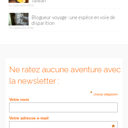
Taïwan
26 septembre 2018
Munich
Blogueur voyage : une espèce en voie de
disparition
Danemark
19 septembre 2018
Copenhague
Portugal
Lisbonne
Ne ratez aucune aventure avec
Royaume-Uni
la newsletter :
GUIDES FOOD
*
ALLEMAGNE
champ obligatoire
Votre nom
– Berlin
– Munich
Votre adresse e-mail
*