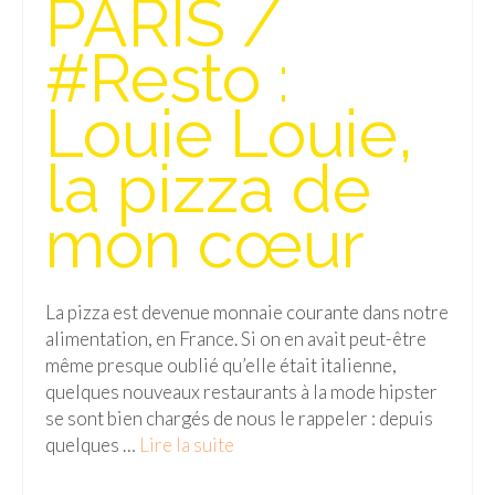
PARIS /
Isla del Sol
#Resto :
Lac Titicaca
Louie Louie,
Salar d’Uyuni
la pizza de
Sucre
Chili
mon cœur
Paraguay
Pérou
La pizza est devenue monnaie courante dans notre
alimentation, en France. Si on en avait peut-être
Lac Titicaca
même presque oublié qu’elle était italienne,
quelques nouveaux restaurants à la mode hipster
Machu Picchu
se sont bien chargés de nous le rappeler : depuis
ASIE
quelques …
Lire la suite­­
Chine