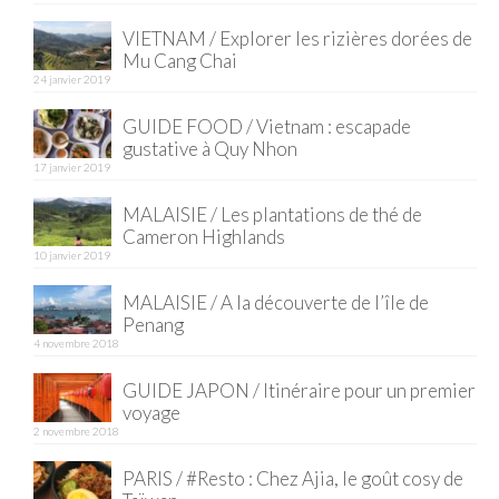
VIETNAM / Explorer les rizières dorées de
Quy Nhon
Mu Cang Chai
24 janvier 2019
EUROPE
GUIDE FOOD / Vietnam : escapade
France
gustative à Quy Nhon
17 janvier 2019
La Réunion
MALAISIE / Les plantations de thé de
Paris
Cameron Highlands
10 janvier 2019
Poitou
MALAISIE / A la découverte de l’île de
Saint-Malo
Penang
4 novembre 2018
Savoie
GUIDE JAPON / Itinéraire pour un premier
Vendée
voyage
2 novembre 2018
Allemagne
PARIS / #Resto : Chez Ajia, le goût cosy de
Berlin