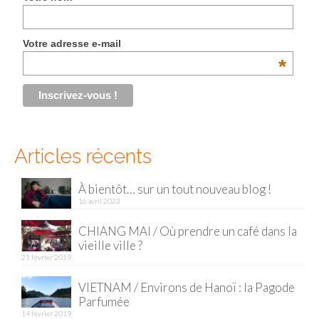
Malaisie
Votre adresse e-mail
Cameron Highlands
*
Penang
Singapour
Vietnam
Articles récents
Baie d’Halong
À bientôt… sur un tout nouveau blog !
Hanoi
16 avril 2023
Hué
CHIANG MAI / Où prendre un café dans la
vieille ville ?
Mai Chau
21 février 2019
Mu Cang Chai
VIETNAM / Environs de Hanoï : la Pagode
Parfumée
Ninh Binh
14 février 2019