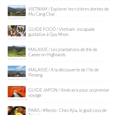
VIETNAM / Explorer les rizières dorées de
Quy Nhon
Mu Cang Chai
24 janvier 2019
EUROPE
GUIDE FOOD / Vietnam : escapade
France
gustative à Quy Nhon
17 janvier 2019
La Réunion
MALAISIE / Les plantations de thé de
Paris
Cameron Highlands
10 janvier 2019
Poitou
MALAISIE / A la découverte de l’île de
Saint-Malo
Penang
4 novembre 2018
Savoie
GUIDE JAPON / Itinéraire pour un premier
Vendée
voyage
2 novembre 2018
Allemagne
PARIS / #Resto : Chez Ajia, le goût cosy de
Berlin