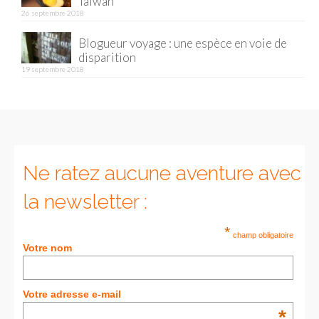
Taïwan
26 septembre 2018
Munich
Blogueur voyage : une espèce en voie de
disparition
Danemark
19 septembre 2018
Copenhague
Portugal
Lisbonne
Ne ratez aucune aventure avec
Royaume-Uni
la newsletter :
GUIDES FOOD
*
ALLEMAGNE
champ obligatoire
Votre nom
– Berlin
– Munich
Votre adresse e-mail
*