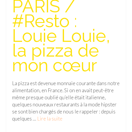
PARIS /
Isla del Sol
#Resto :
Lac Titicaca
Louie Louie,
Salar d’Uyuni
la pizza de
Sucre
Chili
mon cœur
Paraguay
Pérou
La pizza est devenue monnaie courante dans notre
alimentation, en France. Si on en avait peut-être
Lac Titicaca
même presque oublié qu’elle était italienne,
quelques nouveaux restaurants à la mode hipster
Machu Picchu
se sont bien chargés de nous le rappeler : depuis
ASIE
quelques …
Lire la suite­­
Chine