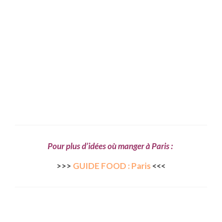
FRANCE
– Nice
– Paris
– La Réunion
JAPON
– Osaka
PÉROU
PORTUGAL
Pour plus d’idées où manger à Paris :
USA
>>>
GUIDE FOOD : Paris
<<<
– Los Angeles
VIETNAM