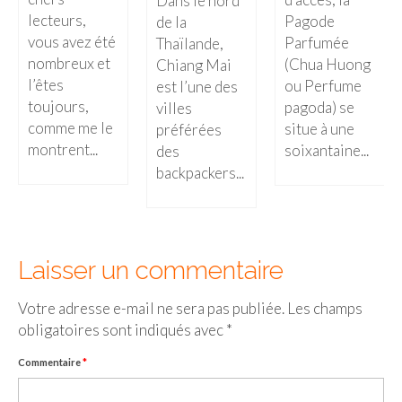
Dans le nord
Cafés avec vue sur lac
lecteurs,
Pagode
de la
vous avez été
Parfumée
Thaïlande,
LONDRES
nombreux et
(Chua Huong
Chiang Mai
Marchés
l’êtes
ou Perfume
est l’une des
toujours,
pagoda) se
villes
Cafés
comme me le
situe à une
préférées
montrent...
soixantaine...
des
PARIS
backpackers...
Restos chinois
Restos coréens
Laisser un commentaire
Restos japonais
Restos vietnamiens
Votre adresse e-mail ne sera pas publiée.
Les champs
obligatoires sont indiqués avec
*
Commentaire
*