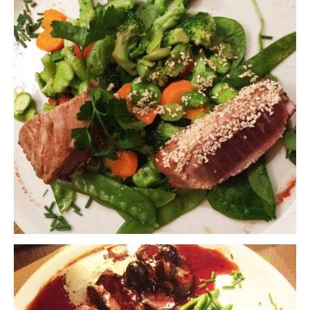
Beijing
Guilin & Yangshuo
Xi’An
Corée du Sud
Japon
Fukuoka
Kamakura
Kyoto
Mont Fuji
Nikko
Tokyo