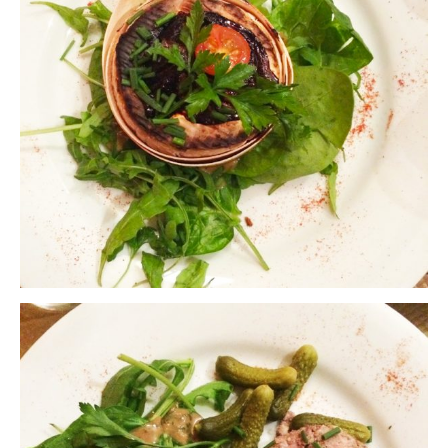
Quy Nhon
EUROPE
France
La Réunion
Paris
Poitou
Saint-Malo
Savoie
Vendée
Allemagne
Berlin