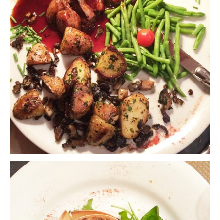
Malaisie
Cameron Highlands
Penang
Singapour
Vietnam
Baie d’Halong
Hanoi
Hué
Mai Chau
Mu Cang Chai
Ninh Binh