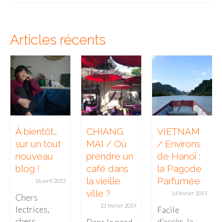
– Hanoi
– Hué & Hoi An
Articles récents
– Quy Nhon
BONNES ADRESSES
BERLIN
Restos asiatiques
Marchés
À bientôt…
CHIANG
VIETNAM
sur un tout
MAI / Où
/ Environs
CHIANG MAI
nouveau
prendre un
de Hanoï :
Cafés
blog !
café dans
la Pagode
la vieille
Parfumée
16 avril 2023
HANOI
ville ?
14 février 2019
Chers
21 février 2019
Cafés insolites
lectrices,
Facile
chers
d’accès, la