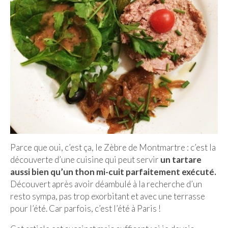
Munich
Danemark
Copenhague
Portugal
Lisbonne
Royaume-Uni
GUIDES FOOD
Parce que oui, c’est ça, le Zèbre de Montmartre : c’est la
découverte d’une cuisine qui peut servir
un tartare
ALLEMAGNE
aussi bien qu’un thon mi-cuit parfaitement exécuté.
Découvert après avoir déambulé à la recherche d’un
– Berlin
resto sympa, pas trop exorbitant et avec une terrasse
pour l’été. Car parfois, c’est l’été à Paris !
– Munich