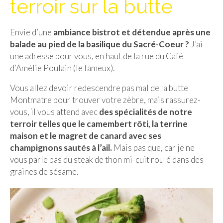
terroir sur la butte
Isla del Sol
Envie d’une
ambiance bistrot et détendue après une
Lac Titicaca
balade au pied de la basilique du Sacré-Coeur ?
J’ai
Salar d’Uyuni
une adresse pour vous, en haut de la rue du Café
d’Amélie Poulain (le fameux).
Sucre
Vous allez devoir redescendre pas mal de la butte
Chili
Montmatre pour trouver votre zèbre, mais rassurez-
vous, il vous attend avec
des spécialités de notre
Paraguay
terroir telles que le camembert rôti, la terrine
maison et le magret de canard avec ses
Pérou
champignons sautés à l’ail.
Mais pas que, car je ne
Lac Titicaca
vous parle pas du steak de thon mi-cuit roulé dans des
graines de sésame.
Machu Picchu
ASIE
Chine