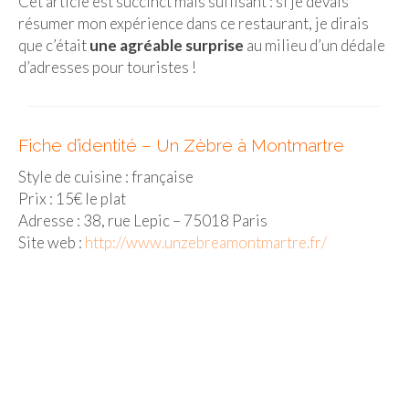
Cet article est succinct mais suffisant : si je devais
BOLIVIE
résumer mon expérience dans ce restaurant, je dirais
– Sucre
que c’était
une agréable surprise
au milieu d’un dédale
d’adresses pour touristes !
CHILI
CHINE
Fiche d’identité – Un Zèbre à Montmartre
– Beijing
Style de cuisine : française
– Guilin
Prix : 15€ le plat
Adresse : 38, rue Lepic – 75018 Paris
– Xi’an
Site web :
http://www.unzebreamontmartre.fr/
CORÉE DU SUD
– Séoul
DANEMARK
– Copenhague