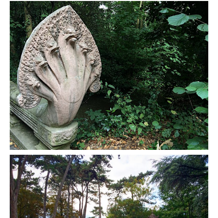
Quy Nhon
EUROPE
France
La Réunion
Paris
Poitou
Saint-Malo
Savoie
Vendée
Allemagne
Berlin