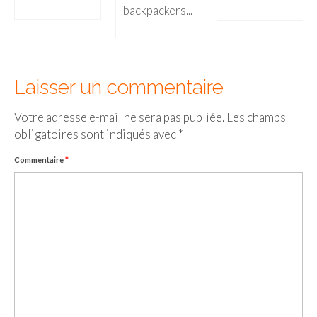
backpackers...
Laisser un commentaire
Votre adresse e-mail ne sera pas publiée.
Les champs
obligatoires sont indiqués avec
*
Commentaire
*