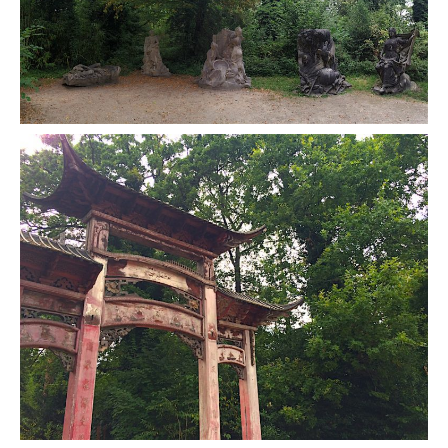
Malaisie
Cameron Highlands
Penang
Singapour
Vietnam
Baie d’Halong
Hanoi
Hué
Mai Chau
Mu Cang Chai
Ninh Binh