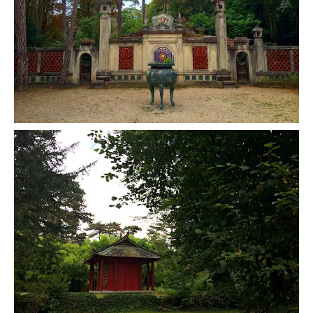
Munich
Danemark
Copenhague
Portugal
Lisbonne
Royaume-Uni
GUIDES FOOD
ALLEMAGNE
– Berlin
– Munich