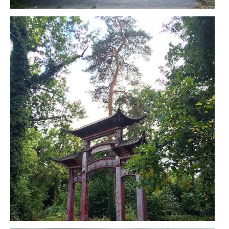
FRANCE
– Nice
– Paris
– La Réunion
JAPON
– Osaka
PÉROU
PORTUGAL
USA
– Los Angeles
VIETNAM