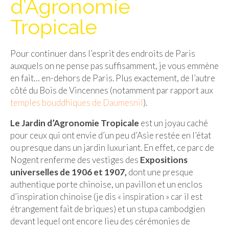
d’Agronomie
Isla del Sol
Tropicale
Lac Titicaca
Pour continuer dans l’esprit des endroits de Paris
Salar d’Uyuni
auxquels on ne pense pas suffisamment, je vous emmène
Sucre
en fait… en-dehors de Paris. Plus exactement, de l’autre
côté du Bois de Vincennes (notamment par rapport aux
Chili
temples bouddhiques de Daumesnil
).
Paraguay
Le Jardin d’Agronomie Tropicale
est un joyau caché
pour ceux qui ont envie d’un peu d’Asie restée en l’état
Pérou
ou presque dans un jardin luxuriant. En effet, ce parc de
Nogent renferme des vestiges des
Expositions
Lac Titicaca
universelles de 1906 et 1907,
dont une presque
Machu Picchu
authentique porte chinoise, un pavillon et un enclos
d’inspiration chinoise (je dis « inspiration » car il est
ASIE
étrangement fait de briques) et un stupa cambodgien
devant lequel ont encore lieu des cérémonies de
Chine