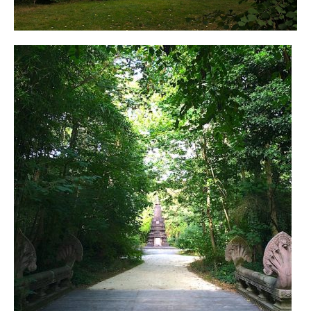
BOLIVIE
– Sucre
CHILI
CHINE
– Beijing
– Guilin
– Xi’an
CORÉE DU SUD
– Séoul
DANEMARK
– Copenhague