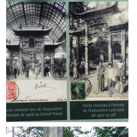
– Hanoi
– Hué & Hoi An
– Quy Nhon
BONNES ADRESSES
BERLIN
Restos asiatiques
Marchés
CHIANG MAI
Cafés
HANOI
Cafés insolites