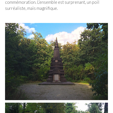
commémoration. L’ensemble est surprenant, un poil
Beijing
surréaliste, mais magnifique.
Guilin & Yangshuo
Xi’An
Corée du Sud
Japon
Fukuoka
Kamakura
Kyoto
Mont Fuji
Nikko
Tokyo