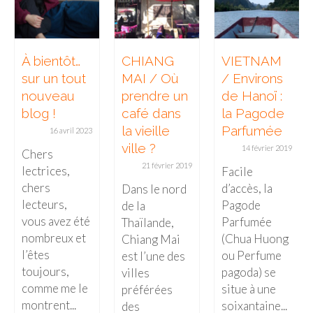
À bientôt…
CHIANG
VIETNAM
sur un tout
MAI / Où
/ Environs
nouveau
prendre un
de Hanoï :
blog !
café dans
la Pagode
la vieille
Parfumée
16 avril 2023
ville ?
14 février 2019
Chers
21 février 2019
lectrices,
Facile
chers
d’accès, la
Dans le nord
lecteurs,
Pagode
de la
vous avez été
Parfumée
Thaïlande,
nombreux et
(Chua Huong
Chiang Mai
l’êtes
ou Perfume
est l’une des
toujours,
pagoda) se
villes
comme me le
situe à une
préférées
montrent...
soixantaine...
des