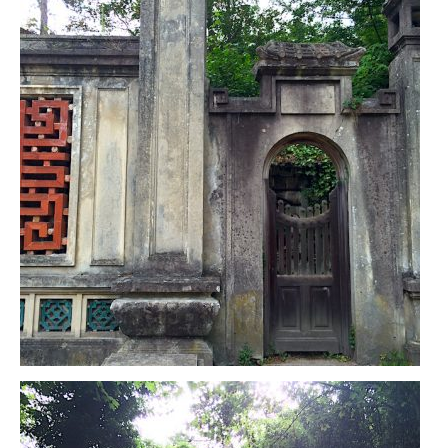
Cafés avec vue sur lac
LONDRES
Marchés
Cafés
PARIS
Restos chinois
Restos coréens
Restos japonais
Restos vietnamiens