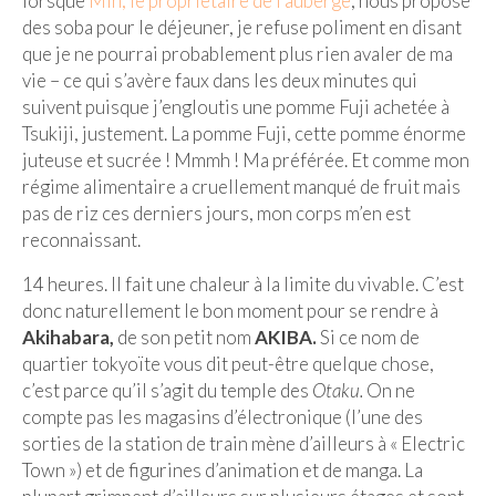
lorsque
Min, le propriétaire de l’auberge
, nous propose
des soba pour le déjeuner, je refuse poliment en disant
Beijing
que je ne pourrai probablement plus rien avaler de ma
vie – ce qui s’avère faux dans les deux minutes qui
Guilin & Yangshuo
suivent puisque j’engloutis une pomme Fuji achetée à
Xi’An
Tsukiji, justement. La pomme Fuji, cette pomme énorme
juteuse et sucrée ! Mmmh ! Ma préférée. Et comme mon
Corée du Sud
régime alimentaire a cruellement manqué de fruit mais
pas de riz ces derniers jours, mon corps m’en est
Japon
reconnaissant.
Fukuoka
14 heures. Il fait une chaleur à la limite du vivable. C’est
Kamakura
donc naturellement le bon moment pour se rendre à
Akihabara,
de son petit nom
AKIBA.
Si ce nom de
Kyoto
quartier tokyoïte vous dit peut-être quelque chose,
c’est parce qu’il s’agit du temple des
Otaku.
On ne
Mont Fuji
compte pas les magasins d’électronique (l’une des
sorties de la station de train mène d’ailleurs à « Electric
Nikko
Town ») et de figurines d’animation et de manga. La
Tokyo