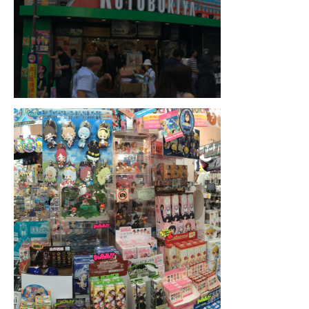
FRANCE
– Nice
– Paris
– La Réunion
JAPON
– Osaka
PÉROU
PORTUGAL
USA
– Los Angeles
VIETNAM