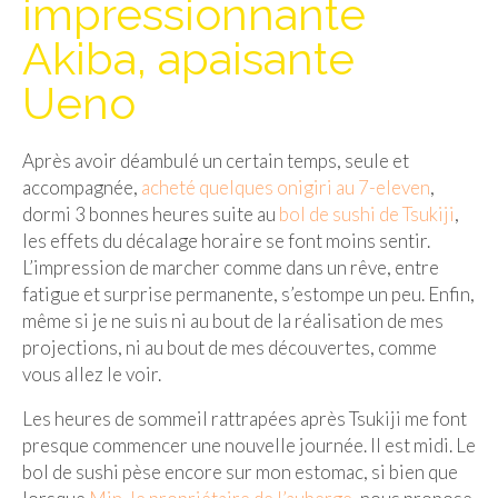
impressionnante
Isla del Sol
Akiba, apaisante
Lac Titicaca
Ueno
Salar d’Uyuni
Après avoir déambulé un certain temps, seule et
Sucre
accompagnée,
acheté quelques onigiri au 7-eleven
,
dormi 3 bonnes heures suite au
bol de sushi de Tsukiji
,
Chili
les effets du décalage horaire se font moins sentir.
Paraguay
L’impression de marcher comme dans un rêve, entre
fatigue et surprise permanente, s’estompe un peu. Enfin,
Pérou
même si je ne suis ni au bout de la réalisation de mes
projections, ni au bout de mes découvertes, comme
Lac Titicaca
vous allez le voir.
Machu Picchu
Les heures de sommeil rattrapées après Tsukiji me font
ASIE
presque commencer une nouvelle journée. Il est midi. Le
bol de sushi pèse encore sur mon estomac, si bien que
Chine