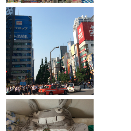
– Hanoi
– Hué & Hoi An
– Quy Nhon
BONNES ADRESSES
BERLIN
Restos asiatiques
Marchés
CHIANG MAI
Cafés
HANOI
Cafés insolites