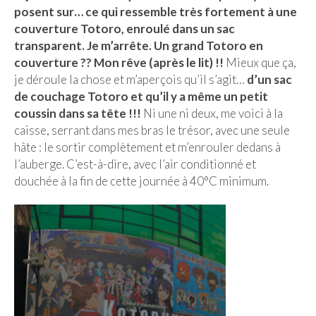
BOLIVIE
posent sur… ce qui ressemble très fortement à une
couverture Totoro, enroulé dans un sac
– Sucre
transparent. Je m’arrête. Un grand Totoro en
CHILI
couverture ?? Mon rêve (après le lit) !!
Mieux que ça,
je déroule la chose et m’aperçois qu’il s’agit…
d’un sac
CHINE
de couchage Totoro et qu’il y a même un petit
coussin dans sa tête !!!
Ni une ni deux, me voici à la
– Beijing
caisse, serrant dans mes bras le trésor, avec une seule
– Guilin
hâte : le sortir complètement et m’enrouler dedans à
l’auberge. C’est-à-dire, avec l’air conditionné et
– Xi’an
douchée à la fin de cette journée à 40°C minimum.
CORÉE DU SUD
– Séoul
DANEMARK
– Copenhague