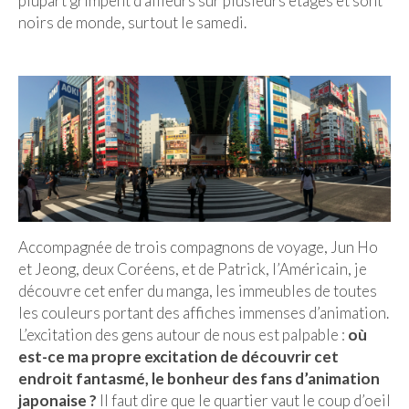
plupart grimpent d’ailleurs sur plusieurs étages et sont
noirs de monde, surtout le samedi.
Malaisie
Cameron Highlands
Penang
Singapour
Vietnam
Baie d’Halong
Accompagnée de trois compagnons de voyage, Jun Ho
Hanoi
et Jeong, deux Coréens, et de Patrick, l’Américain, je
découvre cet enfer du manga, les immeubles de toutes
Hué
les couleurs portant des affiches immenses d’animation.
Mai Chau
L’excitation des gens autour de nous est palpable :
où
est-ce ma propre excitation de découvrir cet
Mu Cang Chai
endroit fantasmé, le bonheur des fans d’animation
japonaise ?
Il faut dire que le quartier vaut le coup d’oeil
Ninh Binh