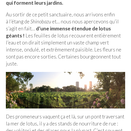
qui forment leurs jardins.
Au sortir de ce petit sanctuaire, nous arrivons enfin
à l’étang de
Shinobazu
et… nous nous apercevons qu’il
s’agit en fait…
d’une immense étendue de lotus
géants !
Les feuilles de lotus recouvrent entièrement
l’eau et on dirait simplement un vaste champ vert
intense, ondulé, et extrêmement paisible. Les fleurs ne
sont pas encore sorties. Certaines bourgeonnent tout
juste.
Des promeneurs vaquent ça et là, sur un pont traversant
la mer de lotus, il y a des stands de nourriture de rue :
des yakitori et des glaces pour la plupart. C’est souvent