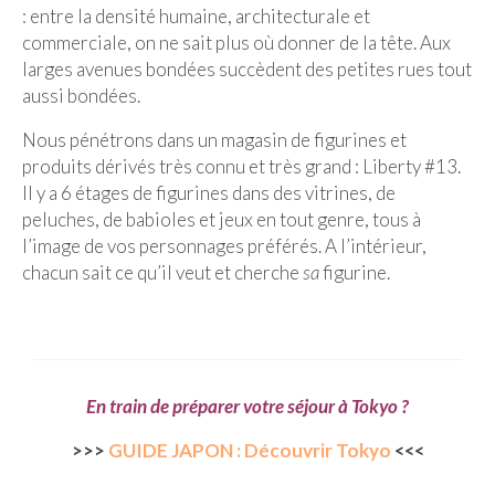
: entre la densité humaine, architecturale et
Quy Nhon
commerciale, on ne sait plus où donner de la tête. Aux
larges avenues bondées succèdent des petites rues tout
EUROPE
aussi bondées.
France
Nous pénétrons dans un magasin de figurines et
produits dérivés très connu et très grand : Liberty #13.
La Réunion
Il y a 6 étages de figurines dans des vitrines, de
peluches, de babioles et jeux en tout genre, tous à
Paris
l’image de vos personnages préférés. A l’intérieur,
Poitou
chacun sait ce qu’il veut et cherche
sa
figurine.
Saint-Malo
Savoie
Vendée
En train de préparer votre séjour à Tokyo ?
Allemagne
>>>
GUIDE JAPON : Découvrir Tokyo
<<<
Berlin