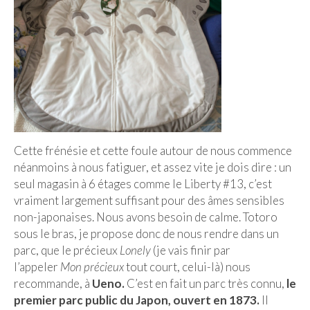
Cafés avec vue sur lac
LONDRES
Marchés
Cafés
PARIS
Restos chinois
Cette frénésie et cette foule autour de nous commence
néanmoins à nous fatiguer, et assez vite je dois dire : un
Restos coréens
seul magasin à 6 étages comme le Liberty #13, c’est
vraiment largement suffisant pour des âmes sensibles
Restos japonais
non-japonaises. Nous avons besoin de calme. Totoro
sous le bras, je propose donc de nous rendre dans un
Restos vietnamiens
parc, que le précieux
Lonely
(je vais finir par
l’appeler
Mon précieux
tout court, celui-là) nous
recommande, à
Ueno.
C’est en fait un parc très connu,
le
premier parc public du Japon, ouvert en 1873.
Il