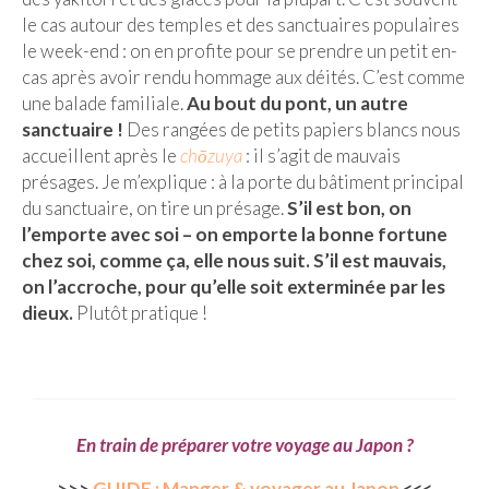
le cas autour des temples et des sanctuaires populaires
le week-end : on en profite pour se prendre un petit en-
cas après avoir rendu hommage aux déités. C’est comme
une balade familiale.
Au bout du pont, un autre
sanctuaire !
Des rangées de petits papiers blancs nous
accueillent après le
chōzuya
: il s’agit de mauvais
présages. Je m’explique : à la porte du bâtiment principal
du sanctuaire, on tire un présage.
S’il est bon, on
l’emporte avec soi – on emporte la bonne fortune
chez soi, comme ça, elle nous suit. S’il est mauvais,
on l’accroche, pour qu’elle soit exterminée par les
dieux.
Plutôt pratique !
En train de préparer votre voyage au Japon ?
>>>
GUIDE : Manger & voyager au Japon
<<<