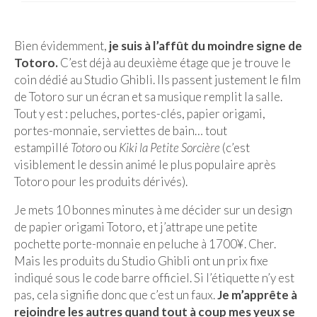
Munich
Bien évidemment,
je suis à l’affût du moindre signe de
Danemark
Totoro.
C’est déjà au deuxième étage que je trouve le
coin dédié au Studio Ghibli. Ils passent justement le film
Copenhague
de Totoro sur un écran et sa musique remplit la salle.
Tout y est : peluches, portes-clés, papier origami,
Portugal
portes-monnaie, serviettes de bain… tout
Lisbonne
estampillé
Totoro
ou
Kiki la Petite Sorcière
(c’est
visiblement le dessin animé le plus populaire après
Royaume-Uni
Totoro pour les produits dérivés).
GUIDES FOOD
Je mets 10 bonnes minutes à me décider sur un design
de papier origami Totoro, et j’attrape une petite
ALLEMAGNE
pochette porte-monnaie en peluche à 1700¥. Cher.
Mais les produits du Studio Ghibli ont un prix fixe
– Berlin
indiqué sous le code barre officiel. Si l’étiquette n’y est
– Munich
pas, cela signifie donc que c’est un faux.
Je m’apprête à
rejoindre les autres quand tout à coup mes yeux se