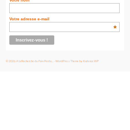
BOLIVIE
Votre nom
– Sucre
Votre adresse e-mail
CHILI
*
CHINE
– Beijing
– Guilin
© 2026 A la Recherche du Pain Perdu... - WordPress Theme by
Kadence WP
– Xi’an
CORÉE DU SUD
– Séoul
DANEMARK
– Copenhague