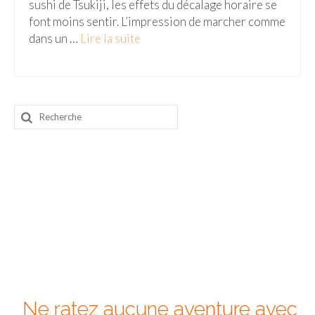
sushi de Tsukiji, les effets du décalage horaire se
font moins sentir. L’impression de marcher comme
Beijing
dans un …
Lire la suite­­
Guilin & Yangshuo
Xi’An
Corée du Sud
Rechercher
:
Japon
Fukuoka
Kamakura
Kyoto
Mont Fuji
Nikko
Ne ratez aucune aventure avec
Tokyo