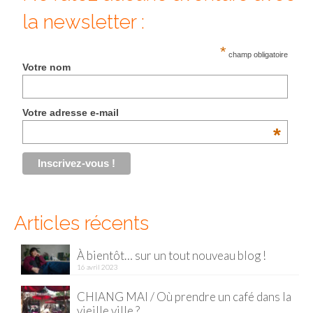
la newsletter :
Malaisie
*
Cameron Highlands
champ obligatoire
Votre nom
Penang
Singapour
Votre adresse e-mail
*
Vietnam
Baie d’Halong
Hanoi
Articles récents
Hué
Mai Chau
À bientôt… sur un tout nouveau blog !
16 avril 2023
Mu Cang Chai
CHIANG MAI / Où prendre un café dans la
Ninh Binh
vieille ville ?