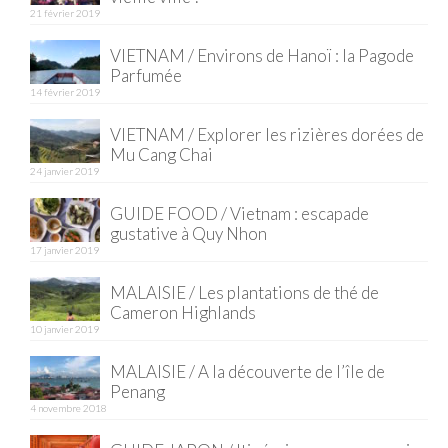
21 février 2019
Quy Nhon
VIETNAM / Environs de Hanoï : la Pagode
Parfumée
EUROPE
14 février 2019
France
VIETNAM / Explorer les rizières dorées de
Mu Cang Chai
La Réunion
24 janvier 2019
Paris
GUIDE FOOD / Vietnam : escapade
gustative à Quy Nhon
Poitou
17 janvier 2019
Saint-Malo
MALAISIE / Les plantations de thé de
Cameron Highlands
Savoie
10 janvier 2019
Vendée
MALAISIE / A la découverte de l’île de
Penang
Allemagne
4 novembre 2018
Berlin