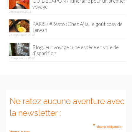
GUIDE JAPON / Itinéraire pour un premier
voyage
Munich
2 novembre 2018
Danemark
PARIS / #Resto : Chez Ajia, le goût cosy de
Taïwan
Copenhague
26 septembre 2018
Blogueur voyage : une espèce en voie de
Portugal
disparition
19 septembre 2018
Lisbonne
Royaume-Uni
GUIDES FOOD
ALLEMAGNE
Ne ratez aucune aventure avec
– Berlin
la newsletter :
– Munich
*
champ obligatoire