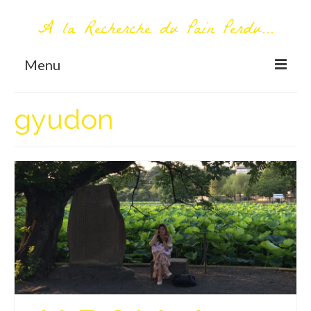
A la Recherche du Pain Perdu...
Menu
TOUT COMMENCE ICI
gyudon
Première visite – A propos
Me contacter
AUTOUR DU MONDE
AFRIQUE
La Réunion
AMERIQUE DU SUD
Bolivie