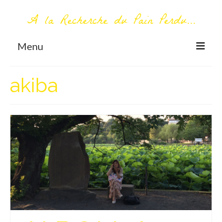
A la Recherche du Pain Perdu...
Menu
TOUT COMMENCE ICI
akiba
Première visite – A propos
Me contacter
AUTOUR DU MONDE
AFRIQUE
La Réunion
AMERIQUE DU SUD
Bolivie