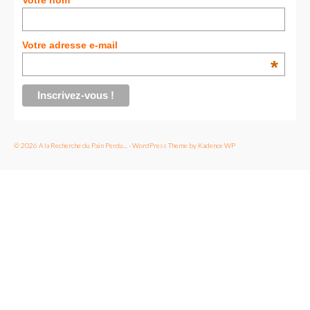
BOLIVIE
Votre nom
– Sucre
Votre adresse e-mail
CHILI
*
CHINE
– Beijing
– Guilin
© 2026 A la Recherche du Pain Perdu... - WordPress Theme by
Kadence WP
– Xi’an
CORÉE DU SUD
– Séoul
DANEMARK
– Copenhague