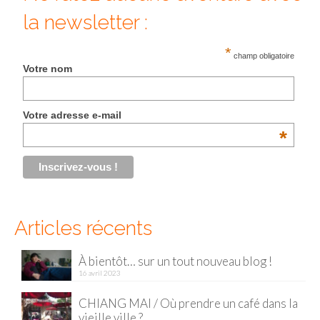
la newsletter :
Malaisie
*
Cameron Highlands
champ obligatoire
Votre nom
Penang
Singapour
Votre adresse e-mail
*
Vietnam
Baie d’Halong
Hanoi
Articles récents
Hué
Mai Chau
À bientôt… sur un tout nouveau blog !
16 avril 2023
Mu Cang Chai
CHIANG MAI / Où prendre un café dans la
Ninh Binh
vieille ville ?