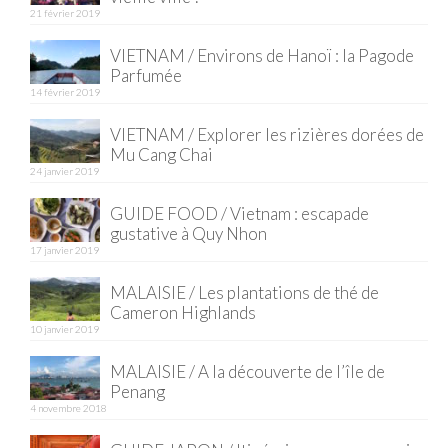
21 février 2019
Quy Nhon
VIETNAM / Environs de Hanoï : la Pagode
Parfumée
EUROPE
14 février 2019
France
VIETNAM / Explorer les rizières dorées de
Mu Cang Chai
La Réunion
24 janvier 2019
Paris
GUIDE FOOD / Vietnam : escapade
gustative à Quy Nhon
Poitou
17 janvier 2019
Saint-Malo
MALAISIE / Les plantations de thé de
Cameron Highlands
Savoie
10 janvier 2019
Vendée
MALAISIE / A la découverte de l’île de
Penang
Allemagne
4 novembre 2018
Berlin