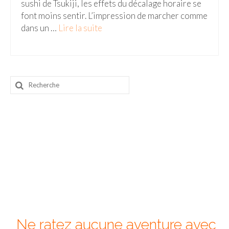
sushi de Tsukiji, les effets du décalage horaire se
font moins sentir. L’impression de marcher comme
Beijing
dans un …
Lire la suite­­
Guilin & Yangshuo
Xi’An
Corée du Sud
Rechercher
:
Japon
Fukuoka
Kamakura
Kyoto
Mont Fuji
Nikko
Ne ratez aucune aventure avec
Tokyo