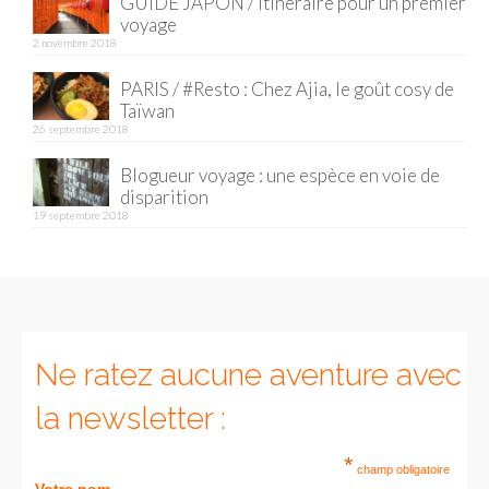
GUIDE JAPON / Itinéraire pour un premier
voyage
Munich
2 novembre 2018
Danemark
PARIS / #Resto : Chez Ajia, le goût cosy de
Taïwan
Copenhague
26 septembre 2018
Blogueur voyage : une espèce en voie de
Portugal
disparition
19 septembre 2018
Lisbonne
Royaume-Uni
GUIDES FOOD
ALLEMAGNE
Ne ratez aucune aventure avec
– Berlin
la newsletter :
– Munich
*
champ obligatoire