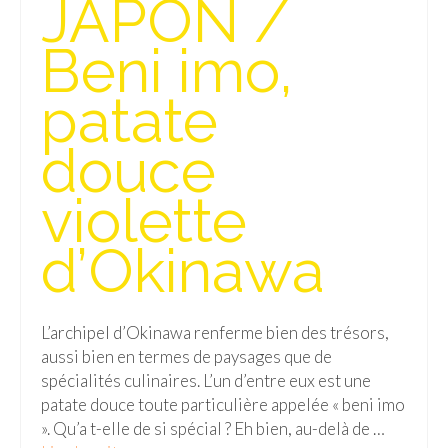
JAPON /
Isla del Sol
Beni imo,
Lac Titicaca
patate
Salar d’Uyuni
douce
Sucre
Chili
violette
Paraguay
d’Okinawa
Pérou
Lac Titicaca
L’archipel d’Okinawa renferme bien des trésors,
aussi bien en termes de paysages que de
Machu Picchu
spécialités culinaires. L’un d’entre eux est une
ASIE
patate douce toute particulière appelée « beni imo
». Qu’a t-elle de si spécial ? Eh bien, au-delà de …
Chine