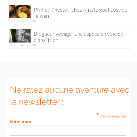
PARIS / #Resto : Chez Ajia, le goût cosy de
Munich
Taïwan
26 septembre 2018
Danemark
Blogueur voyage : une espèce en voie de
Copenhague
disparition
19 septembre 2018
Portugal
Lisbonne
Royaume-Uni
GUIDES FOOD
Ne ratez aucune aventure avec
ALLEMAGNE
la newsletter :
– Berlin
*
champ obligatoire
Votre nom
– Munich