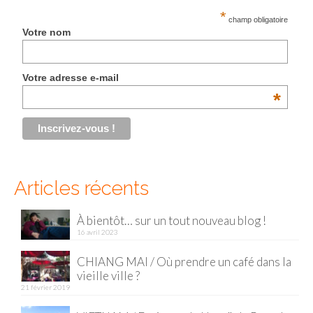
*
champ obligatoire
Malaisie
Votre nom
Cameron Highlands
Votre adresse e-mail
Penang
*
Singapour
Vietnam
Baie d’Halong
Articles récents
Hanoi
À bientôt… sur un tout nouveau blog !
Hué
16 avril 2023
Mai Chau
CHIANG MAI / Où prendre un café dans la
vieille ville ?
Mu Cang Chai
21 février 2019
Ninh Binh