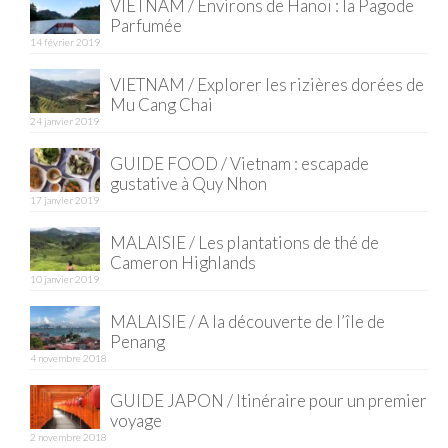
VIETNAM / Environs de Hanoï : la Pagode
Parfumée
Quy Nhon
14 février 2019
EUROPE
VIETNAM / Explorer les rizières dorées de
Mu Cang Chai
France
24 janvier 2019
La Réunion
GUIDE FOOD / Vietnam : escapade
gustative à Quy Nhon
Paris
17 janvier 2019
Poitou
MALAISIE / Les plantations de thé de
Cameron Highlands
Saint-Malo
10 janvier 2019
MALAISIE / A la découverte de l’île de
Savoie
Penang
4 novembre 2018
Vendée
GUIDE JAPON / Itinéraire pour un premier
Allemagne
voyage
2 novembre 2018
Berlin