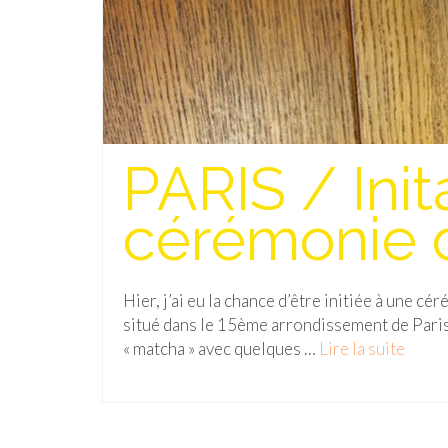
PARIS / Init
cérémonie d
Hier, j’ai eu la chance d’être initiée à une c
situé dans le 15ème arrondissement de Paris 
« matcha » avec quelques …
Lire la suite­­