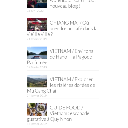
À bientôt… sur un tout
nouveau blog !
16 avril 2023
CHIANG MAI / Où
prendre un café dans la
vieille ville ?
21 février 2019
VIETNAM / Environs
de Hanoï : la Pagode
Parfumée
14 février 2019
VIETNAM / Explorer
les rizières dorées de
Mu Cang Chai
24 janvier 2019
GUIDE FOOD /
Vietnam : escapade
gustative à Quy Nhon
17 janvier 2019