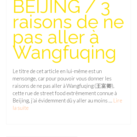
BEIJING / 3
Isla del Sol
raisons de ne
Lac Titicaca
pas aller à
Salar d’Uyuni
Wangfuqing
Sucre
Chili
Le titre de cet article en lui-même est un
Paraguay
mensonge, car pour pouvoir vous donner les
Pérou
raisons de ne pas aller à Wangfuqing (王富卿),
cette rue de street food extrêmement connue à
Lac Titicaca
Beijing, j’ai évidemment dû y aller au moins …
Lire
la suite­­
Machu Picchu
ASIE
Chine