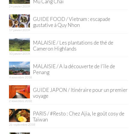
Mu Cang Chai
24 janvier 2019
Quy Nhon
GUIDE FOOD / Vietnam : escapade
EUROPE
gustative à Quy Nhon
17 janvier 2019
France
MALAISIE / Les plantations de thé de
La Réunion
Cameron Highlands
10 janvier 2019
Paris
MALAISIE / A la découverte de l’île de
Penang
Poitou
4 novembre 2018
Saint-Malo
GUIDE JAPON / Itinéraire pour un premier
voyage
Savoie
2 novembre 2018
Vendée
PARIS / #Resto : Chez Ajia, le goût cosy de
Taïwan
Allemagne
26 septembre 2018
Berlin