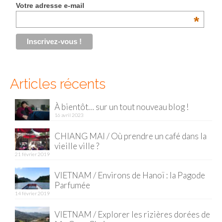
Votre adresse e-mail
Malaisie
*
Cameron Highlands
Penang
Singapour
Articles récents
Vietnam
À bientôt… sur un tout nouveau blog !
16 avril 2023
Baie d’Halong
CHIANG MAI / Où prendre un café dans la
Hanoi
vieille ville ?
21 février 2019
Hué
VIETNAM / Environs de Hanoï : la Pagode
Mai Chau
Parfumée
14 février 2019
Mu Cang Chai
VIETNAM / Explorer les rizières dorées de
Ninh Binh