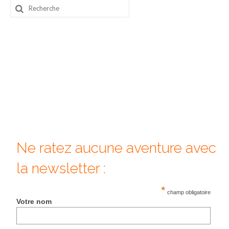
Rechercher
Beijing
:
Guilin & Yangshuo
Xi’An
Corée du Sud
Japon
Fukuoka
Kamakura
Ne ratez aucune aventure avec
Kyoto
la newsletter :
Mont Fuji
*
champ obligatoire
Votre nom
Nikko
Tokyo