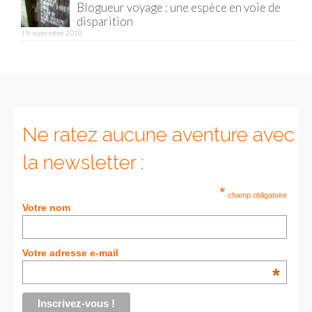
Blogueur voyage : une espèce en voie de
disparition
Munich
19 septembre 2018
Danemark
Copenhague
Portugal
Ne ratez aucune aventure avec
Lisbonne
la newsletter :
Royaume-Uni
*
champ obligatoire
GUIDES FOOD
Votre nom
ALLEMAGNE
Votre adresse e-mail
– Berlin
*
– Munich