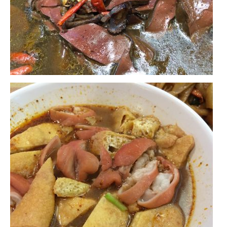
BOLIVIE
– Sucre
CHILI
CHINE
– Beijing
– Guilin
– Xi’an
CORÉE DU SUD
– Séoul
DANEMARK
– Copenhague