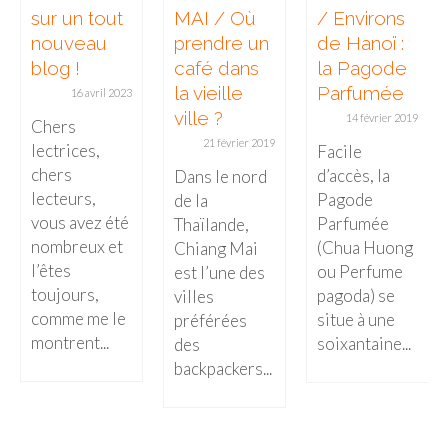
sur un tout
MAI / Où
/ Environs
nouveau
prendre un
de Hanoï :
blog !
café dans
la Pagode
la vieille
Parfumée
16 avril 2023
ville ?
14 février 2019
Chers
21 février 2019
lectrices,
Facile
chers
d’accès, la
Dans le nord
lecteurs,
Pagode
de la
vous avez été
Parfumée
Thaïlande,
nombreux et
(Chua Huong
Chiang Mai
l’êtes
ou Perfume
est l’une des
toujours,
pagoda) se
villes
comme me le
situe à une
préférées
montrent...
soixantaine...
des
backpackers...