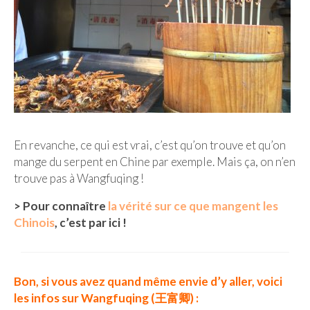
En revanche, ce qui est vrai, c’est qu’on trouve et qu’on
mange du serpent en Chine par exemple. Mais ça, on n’en
trouve pas à Wangfuqing !
> Pour connaître
la vérité sur ce que mangent les
Chinois
, c’est par ici !
Bon, si vous avez quand même envie d’y aller, voici
les infos sur Wangfuqing (王富卿) :