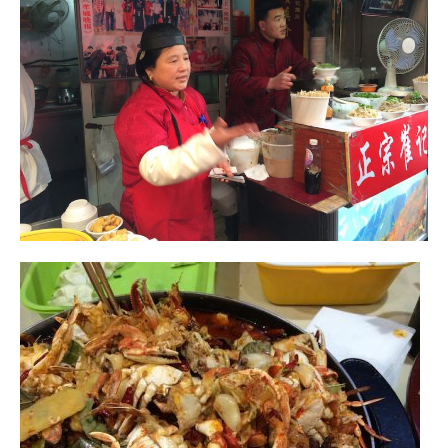
Malaisie
Cameron Highlands
Penang
Singapour
Vietnam
Baie d’Halong
Hanoi
Hué
Mai Chau
Mu Cang Chai
Ninh Binh