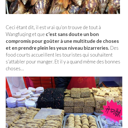
Cafés avec vue sur lac
LONDRES
Marchés
Ceci étant dit, il est vrai qu’on trouve de tout à
Wangfuqing et que
c’est sans doute un bon
Cafés
compromis pour goûter à une multitude de choses
et en prendre plein les yeux niveau bizarreries.
Des
PARIS
food courts accueillent les touristes qui souhaitent
s’attabler pour manger. Et il y a quand même des bonnes
Restos chinois
choses…
Restos coréens
Restos japonais
Restos vietnamiens