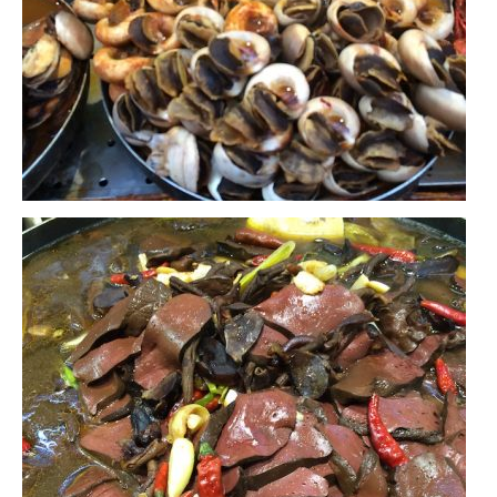
Munich
Danemark
Copenhague
Portugal
Lisbonne
Royaume-Uni
GUIDES FOOD
ALLEMAGNE
– Berlin
– Munich