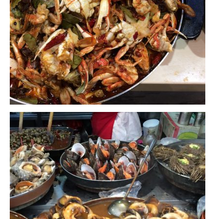
Quy Nhon
EUROPE
France
La Réunion
Paris
Poitou
Saint-Malo
Savoie
Vendée
Allemagne
Berlin