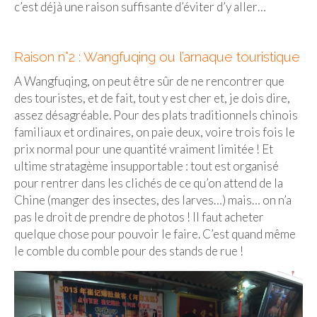
c’est déjà une raison suffisante d’éviter d’y aller…
Beijing
Guilin & Yangshuo
Raison n°2 : Wangfuqing ou l’arnaque touristique
Xi’An
A Wangfuqing, on peut être sûr de ne rencontrer que
des touristes, et de fait, tout y est cher et, je dois dire,
Corée du Sud
assez désagréable. Pour des plats traditionnels chinois
familiaux et ordinaires, on paie deux, voire trois fois le
Japon
prix normal pour une quantité vraiment limitée ! Et
ultime stratagème insupportable : tout est organisé
Fukuoka
pour rentrer dans les clichés de ce qu’on attend de la
Kamakura
Chine (manger des insectes, des larves…) mais… on n’a
pas le droit de prendre de photos ! Il faut acheter
Kyoto
quelque chose pour pouvoir le faire. C’est quand même
le comble du comble pour des stands de rue !
Mont Fuji
Nikko
Tokyo