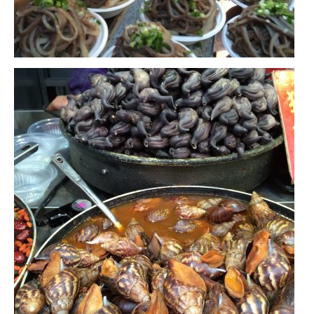
– Hanoi
– Hué & Hoi An
– Quy Nhon
BONNES ADRESSES
BERLIN
Restos asiatiques
Marchés
CHIANG MAI
Cafés
HANOI
Cafés insolites