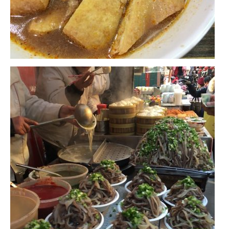
FRANCE
– Nice
– Paris
– La Réunion
JAPON
– Osaka
PÉROU
PORTUGAL
USA
– Los Angeles
VIETNAM