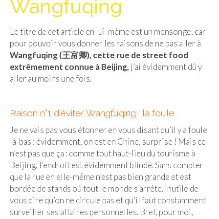
Wangfuqing
Isla del Sol
Le titre de cet article en lui-même est un mensonge, car
Lac Titicaca
pour pouvoir vous donner les raisons de ne pas aller à
Salar d’Uyuni
Wangfuqing (王富卿), cette rue de street food
extrêmement connue à Beijing,
j’ai évidemment dû y
Sucre
aller au moins une fois.
Chili
Raison n°1 d’éviter Wangfuqing : la foule
Paraguay
Je ne vais pas vous étonner en vous disant qu’il y a foule
Pérou
là-bas : évidemment, on est en Chine, surprise ! Mais ce
n’est pas que ça : comme tout haut-lieu du tourisme à
Lac Titicaca
Beijing, l’endroit est évidemment blindé. Sans compter
Machu Picchu
que la rue en elle-même n’est pas bien grande et est
bordée de stands où tout le monde s’arrête. Inutile de
ASIE
vous dire qu’on ne circule pas et qu’il faut constamment
surveiller ses affaires personnelles. Bref, pour moi,
Chine