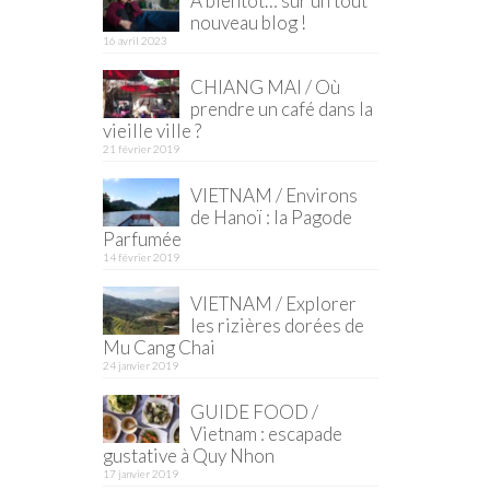
À bientôt… sur un tout
nouveau blog !
16 avril 2023
CHIANG MAI / Où
prendre un café dans la
vieille ville ?
21 février 2019
VIETNAM / Environs
de Hanoï : la Pagode
Parfumée
14 février 2019
VIETNAM / Explorer
les rizières dorées de
Mu Cang Chai
24 janvier 2019
GUIDE FOOD /
Vietnam : escapade
gustative à Quy Nhon
17 janvier 2019