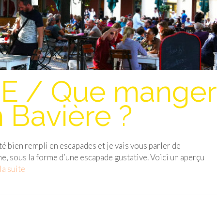
 / Que manger
 Bavière ?
été bien rempli en escapades et je vais vous parler de
e, sous la forme d’une escapade gustative. Voici un aperçu
la suite­­