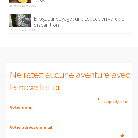
Taïwan
26 septembre 2018
Munich
Blogueur voyage : une espèce en voie de
disparition
Danemark
19 septembre 2018
Copenhague
Portugal
Lisbonne
Ne ratez aucune aventure avec
Royaume-Uni
la newsletter :
GUIDES FOOD
*
ALLEMAGNE
champ obligatoire
Votre nom
– Berlin
– Munich
Votre adresse e-mail
*