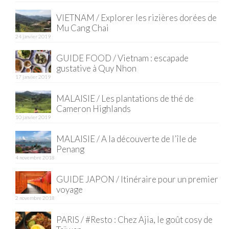
VIETNAM / Explorer les rizières dorées de
Quy Nhon
Mu Cang Chai
24 janvier 2019
EUROPE
GUIDE FOOD / Vietnam : escapade
France
gustative à Quy Nhon
17 janvier 2019
La Réunion
MALAISIE / Les plantations de thé de
Paris
Cameron Highlands
10 janvier 2019
Poitou
MALAISIE / A la découverte de l’île de
Saint-Malo
Penang
4 novembre 2018
Savoie
GUIDE JAPON / Itinéraire pour un premier
Vendée
voyage
2 novembre 2018
Allemagne
PARIS / #Resto : Chez Ajia, le goût cosy de
Berlin