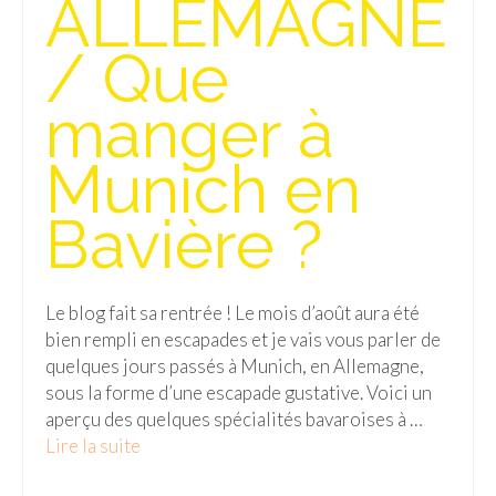
ALLEMAGNE
Isla del Sol
/ Que
Lac Titicaca
manger à
Salar d’Uyuni
Munich en
Sucre
Chili
Bavière ?
Paraguay
Pérou
Le blog fait sa rentrée ! Le mois d’août aura été
bien rempli en escapades et je vais vous parler de
Lac Titicaca
quelques jours passés à Munich, en Allemagne,
sous la forme d’une escapade gustative. Voici un
Machu Picchu
aperçu des quelques spécialités bavaroises à …
ASIE
Lire la suite­­
Chine