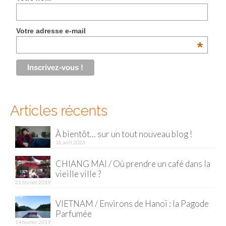
Malaisie
Votre adresse e-mail
Cameron Highlands
*
Penang
Singapour
Vietnam
Articles récents
Baie d’Halong
À bientôt… sur un tout nouveau blog !
Hanoi
16 avril 2023
Hué
CHIANG MAI / Où prendre un café dans la
vieille ville ?
Mai Chau
21 février 2019
Mu Cang Chai
VIETNAM / Environs de Hanoï : la Pagode
Parfumée
Ninh Binh
14 février 2019