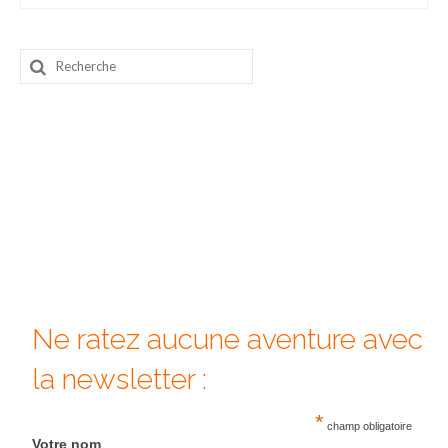
Beijing
Rechercher
Guilin & Yangshuo
:
Xi’An
Corée du Sud
Japon
Fukuoka
Kamakura
Kyoto
Ne ratez aucune aventure avec
Mont Fuji
la newsletter :
Nikko
*
champ obligatoire
Tokyo
Votre nom