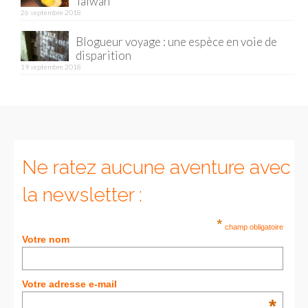
Taïwan
26 septembre 2018
Munich
Blogueur voyage : une espèce en voie de
disparition
Danemark
19 septembre 2018
Copenhague
Portugal
Lisbonne
Ne ratez aucune aventure avec
Royaume-Uni
la newsletter :
GUIDES FOOD
*
ALLEMAGNE
champ obligatoire
Votre nom
– Berlin
– Munich
Votre adresse e-mail
*