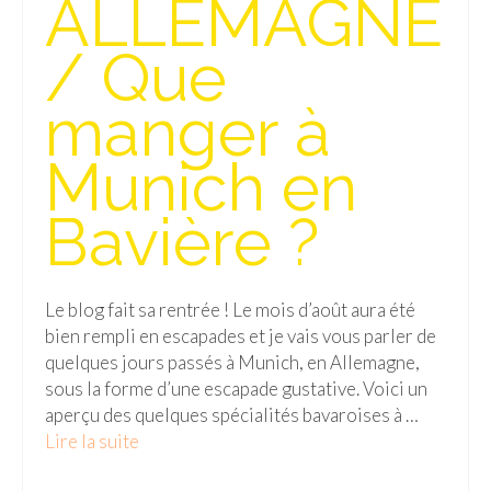
ALLEMAGNE
Isla del Sol
/ Que
Lac Titicaca
manger à
Salar d’Uyuni
Munich en
Sucre
Chili
Bavière ?
Paraguay
Pérou
Le blog fait sa rentrée ! Le mois d’août aura été
bien rempli en escapades et je vais vous parler de
Lac Titicaca
quelques jours passés à Munich, en Allemagne,
sous la forme d’une escapade gustative. Voici un
Machu Picchu
aperçu des quelques spécialités bavaroises à …
ASIE
Lire la suite­­
Chine