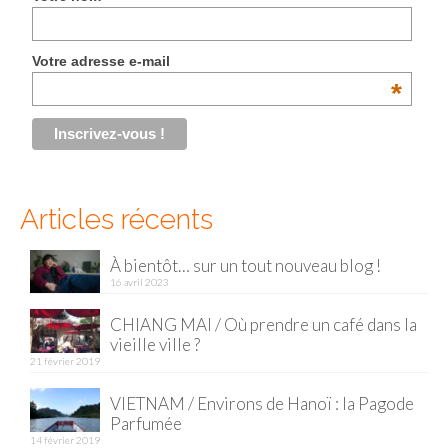
Malaisie
Votre adresse e-mail
Cameron Highlands
*
Penang
Singapour
Vietnam
Articles récents
Baie d’Halong
À bientôt… sur un tout nouveau blog !
Hanoi
16 avril 2023
Hué
CHIANG MAI / Où prendre un café dans la
vieille ville ?
Mai Chau
21 février 2019
Mu Cang Chai
VIETNAM / Environs de Hanoï : la Pagode
Parfumée
Ninh Binh
14 février 2019