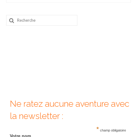
Beijing
Rechercher
Guilin & Yangshuo
:
Xi’An
Corée du Sud
Japon
Fukuoka
Kamakura
Kyoto
Ne ratez aucune aventure avec
Mont Fuji
la newsletter :
Nikko
*
champ obligatoire
Tokyo
Votre nom