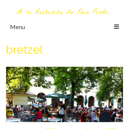
A la Recherche du Pain Perdu...
Menu
TOUT COMMENCE ICI
bretzel
Première visite – A propos
Me contacter
AUTOUR DU MONDE
AFRIQUE
La Réunion
AMERIQUE DU SUD
Bolivie