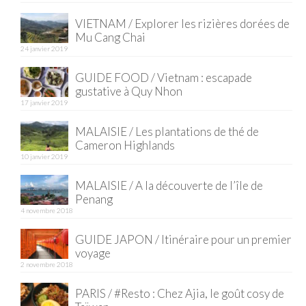
VIETNAM / Explorer les rizières dorées de
Quy Nhon
Mu Cang Chai
24 janvier 2019
EUROPE
GUIDE FOOD / Vietnam : escapade
France
gustative à Quy Nhon
17 janvier 2019
La Réunion
MALAISIE / Les plantations de thé de
Paris
Cameron Highlands
10 janvier 2019
Poitou
MALAISIE / A la découverte de l’île de
Saint-Malo
Penang
4 novembre 2018
Savoie
GUIDE JAPON / Itinéraire pour un premier
Vendée
voyage
2 novembre 2018
Allemagne
PARIS / #Resto : Chez Ajia, le goût cosy de
Berlin