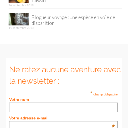
Taïwan
26 septembre 2018
Munich
Blogueur voyage : une espèce en voie de
disparition
Danemark
19 septembre 2018
Copenhague
Portugal
Lisbonne
Ne ratez aucune aventure avec
Royaume-Uni
la newsletter :
GUIDES FOOD
*
ALLEMAGNE
champ obligatoire
Votre nom
– Berlin
– Munich
Votre adresse e-mail
*