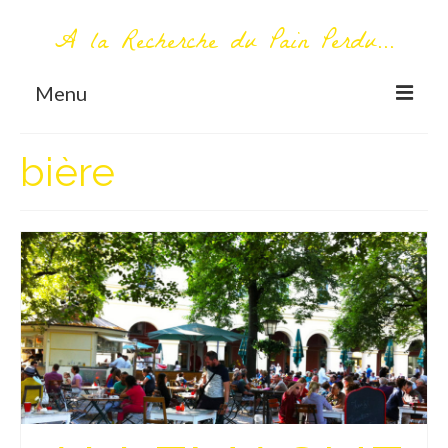
A la Recherche du Pain Perdu...
Menu
TOUT COMMENCE ICI
bière
Première visite – A propos
Me contacter
AUTOUR DU MONDE
AFRIQUE
La Réunion
AMERIQUE DU SUD
Bolivie