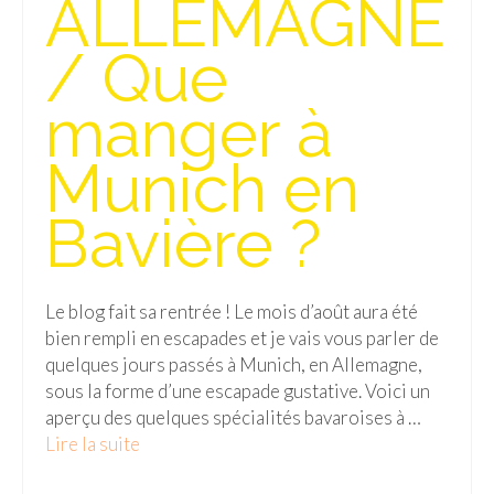
ALLEMAGNE
Isla del Sol
/ Que
Lac Titicaca
manger à
Salar d’Uyuni
Munich en
Sucre
Chili
Bavière ?
Paraguay
Pérou
Le blog fait sa rentrée ! Le mois d’août aura été
bien rempli en escapades et je vais vous parler de
Lac Titicaca
quelques jours passés à Munich, en Allemagne,
sous la forme d’une escapade gustative. Voici un
Machu Picchu
aperçu des quelques spécialités bavaroises à …
ASIE
Lire la suite­­
Chine