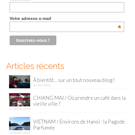
Malaisie
Votre adresse e-mail
Cameron Highlands
*
Penang
Singapour
Vietnam
Articles récents
Baie d’Halong
À bientôt… sur un tout nouveau blog !
Hanoi
16 avril 2023
Hué
CHIANG MAI / Où prendre un café dans la
vieille ville ?
Mai Chau
21 février 2019
Mu Cang Chai
VIETNAM / Environs de Hanoï : la Pagode
Parfumée
Ninh Binh
14 février 2019