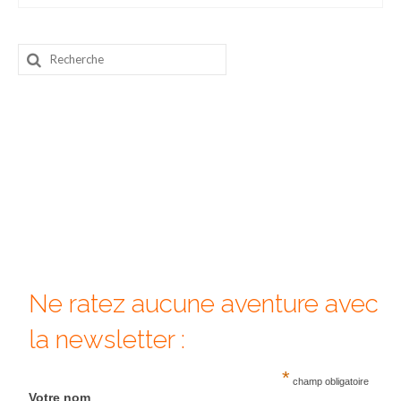
Beijing
Rechercher
Guilin & Yangshuo
:
Xi’An
Corée du Sud
Japon
Fukuoka
Kamakura
Kyoto
Ne ratez aucune aventure avec
Mont Fuji
la newsletter :
Nikko
*
champ obligatoire
Tokyo
Votre nom