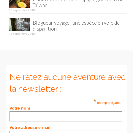
Taïwan
26 septembre 2018
Munich
Blogueur voyage : une espèce en voie de
Danemark
disparition
19 septembre 2018
Copenhague
Portugal
Lisbonne
Royaume-Uni
Ne ratez aucune aventure avec
GUIDES FOOD
la newsletter :
ALLEMAGNE
*
champ obligatoire
Votre nom
– Berlin
– Munich
Votre adresse e-mail