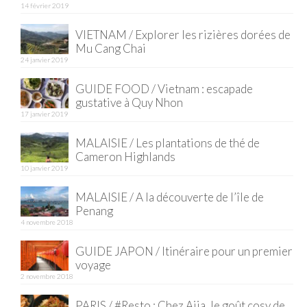
14 février 2019
Quy Nhon
VIETNAM / Explorer les rizières dorées de
Mu Cang Chai
EUROPE
24 janvier 2019
France
GUIDE FOOD / Vietnam : escapade
gustative à Quy Nhon
La Réunion
17 janvier 2019
Paris
MALAISIE / Les plantations de thé de
Cameron Highlands
Poitou
10 janvier 2019
Saint-Malo
MALAISIE / A la découverte de l’île de
Penang
Savoie
4 novembre 2018
Vendée
GUIDE JAPON / Itinéraire pour un premier
voyage
Allemagne
2 novembre 2018
PARIS / #Resto : Chez Ajia, le goût cosy de
Berlin