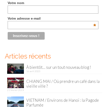
Votre nom
Malaisie
Cameron Highlands
Votre adresse e-mail
*
Penang
Singapour
Vietnam
Articles récents
Baie d’Halong
Hanoi
À bientôt… sur un tout nouveau blog !
16 avril 2023
Hué
CHIANG MAI / Où prendre un café dans la
vieille ville ?
Mai Chau
21 février 2019
Mu Cang Chai
VIETNAM / Environs de Hanoï : la Pagode
Parfumée
Ninh Binh