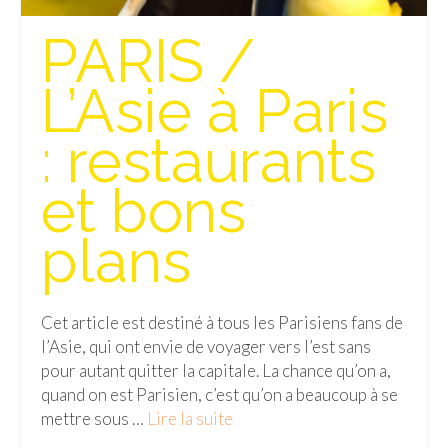
Isla del Sol
PARIS /
Lac Titicaca
L’Asie à Paris
Salar d’Uyuni
: restaurants
Sucre
et bons
Chili
Paraguay
plans
Pérou
Lac Titicaca
Cet article est destiné à tous les Parisiens fans de
l’Asie, qui ont envie de voyager vers l’est sans
Machu Picchu
pour autant quitter la capitale. La chance qu’on a,
quand on est Parisien, c’est qu’on a beaucoup à se
ASIE
mettre sous …
Lire la suite­­
Chine