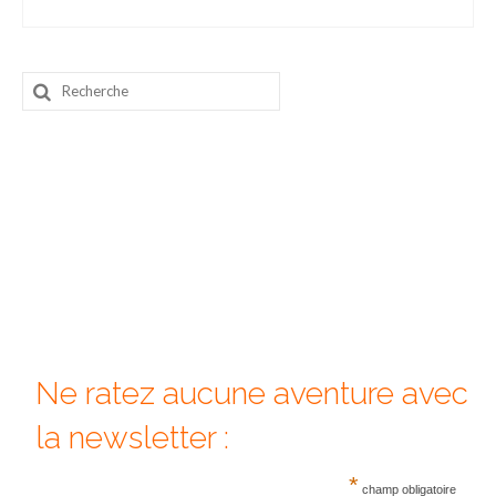
Beijing
Guilin & Yangshuo
Rechercher
:
Xi’An
Corée du Sud
Japon
Fukuoka
Kamakura
Kyoto
Ne ratez aucune aventure avec
Mont Fuji
la newsletter :
Nikko
*
Tokyo
champ obligatoire