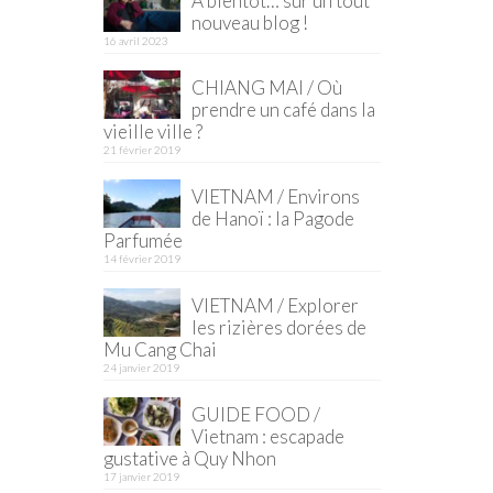
À bientôt… sur un tout
nouveau blog !
16 avril 2023
CHIANG MAI / Où
prendre un café dans la
vieille ville ?
21 février 2019
VIETNAM / Environs
de Hanoï : la Pagode
Parfumée
14 février 2019
VIETNAM / Explorer
les rizières dorées de
Mu Cang Chai
24 janvier 2019
GUIDE FOOD /
Vietnam : escapade
gustative à Quy Nhon
17 janvier 2019