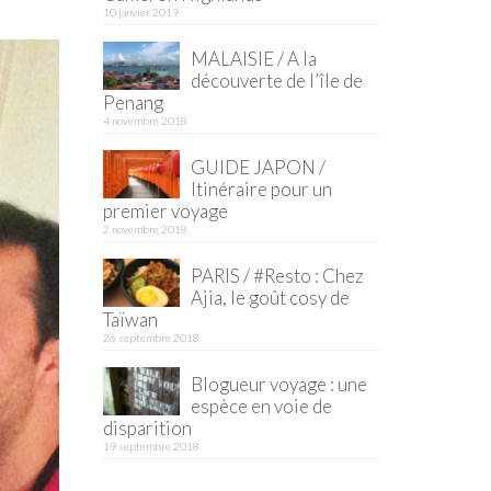
10 janvier 2019
MALAISIE / A la
découverte de l’île de
Penang
4 novembre 2018
GUIDE JAPON /
Itinéraire pour un
premier voyage
2 novembre 2018
PARIS / #Resto : Chez
Ajia, le goût cosy de
Taïwan
26 septembre 2018
Blogueur voyage : une
espèce en voie de
disparition
19 septembre 2018