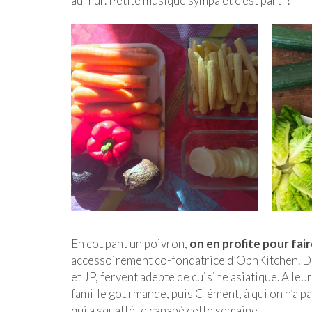
au mur. Petite musique sympa et c’est parti !
En coupant un poivron,
on en profite pour fai
accessoirement co-fondatrice d’OpnKitchen. De 
et JP, fervent adepte de cuisine asiatique. A leu
famille gourmande, puis Clément, à qui on n’a pas
qui a squatté le canapé cette semaine.