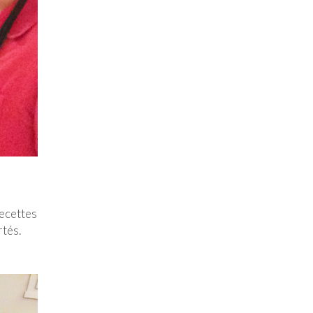
recettes
rtés.