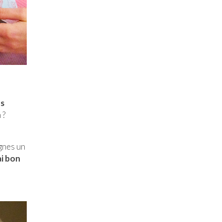
es
 ?
agnes un
ai bon