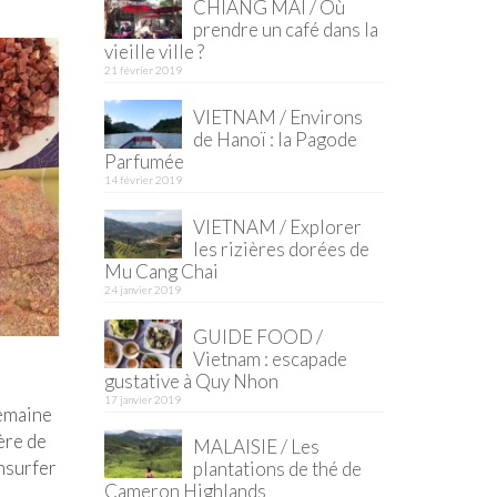
CHIANG MAI / Où
prendre un café dans la
vieille ville ?
21 février 2019
VIETNAM / Environs
de Hanoï : la Pagode
Parfumée
14 février 2019
VIETNAM / Explorer
les rizières dorées de
Mu Cang Chai
24 janvier 2019
GUIDE FOOD /
Vietnam : escapade
gustative à Quy Nhon
17 janvier 2019
semaine
mère de
MALAISIE / Les
chsurfer
plantations de thé de
Cameron Highlands