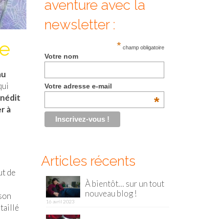
aventure avec la
newsletter :
ne
*
champ obligatoire
Votre nom
au
qui
Votre adresse e-mail
nédit
*
r à
Articles récents
ut de
À bientôt… sur un tout
nouveau blog !
 son
16 avril 2023
taillé