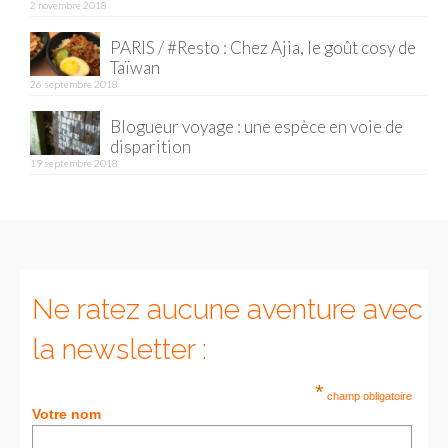
2 novembre 2018
Munich
PARIS / #Resto : Chez Ajia, le goût cosy de
Taïwan
Danemark
26 septembre 2018
Copenhague
Blogueur voyage : une espèce en voie de
disparition
Portugal
19 septembre 2018
Lisbonne
Royaume-Uni
GUIDES FOOD
Ne ratez aucune aventure avec
ALLEMAGNE
la newsletter :
– Berlin
*
champ obligatoire
– Munich
Votre nom