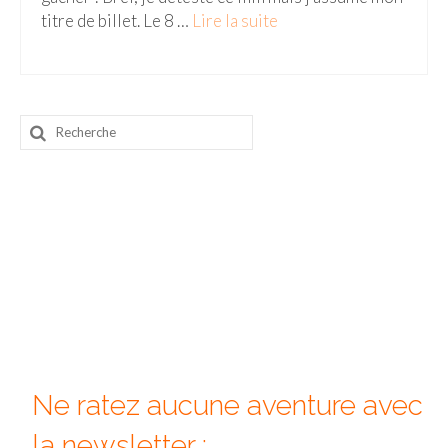
titre de billet. Le 8 …
Lire la suite­­
Beijing
Guilin & Yangshuo
Xi’An
Rechercher
:
Corée du Sud
Japon
Fukuoka
Kamakura
Kyoto
Mont Fuji
Ne ratez aucune aventure avec
Nikko
la newsletter :
Tokyo