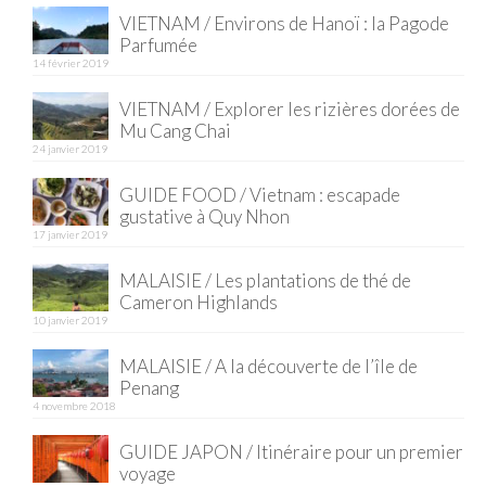
VIETNAM / Environs de Hanoï : la Pagode
Quy Nhon
Parfumée
14 février 2019
EUROPE
VIETNAM / Explorer les rizières dorées de
France
Mu Cang Chai
24 janvier 2019
La Réunion
GUIDE FOOD / Vietnam : escapade
gustative à Quy Nhon
Paris
17 janvier 2019
Poitou
MALAISIE / Les plantations de thé de
Cameron Highlands
Saint-Malo
10 janvier 2019
Savoie
MALAISIE / A la découverte de l’île de
Penang
Vendée
4 novembre 2018
Allemagne
GUIDE JAPON / Itinéraire pour un premier
voyage
Berlin