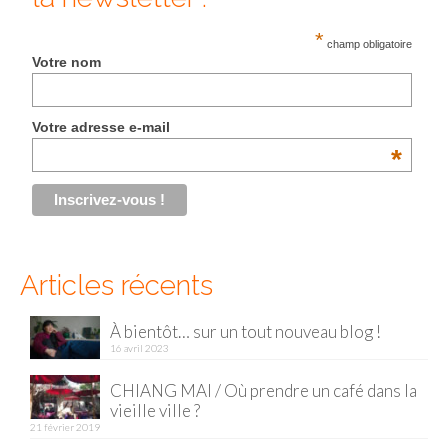
Malaisie
*
champ obligatoire
Votre nom
Cameron Highlands
Penang
Votre adresse e-mail
*
Singapour
Vietnam
Baie d’Halong
Articles récents
Hanoi
Hué
À bientôt… sur un tout nouveau blog !
16 avril 2023
Mai Chau
CHIANG MAI / Où prendre un café dans la
Mu Cang Chai
vieille ville ?
21 février 2019
Ninh Binh