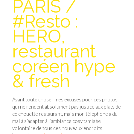
PARIS /
Isla del Sol
#Resto :
Lac Titicaca
HERO,
Salar d’Uyuni
restaurant
Sucre
Chili
coréen hype
Paraguay
& fresh
Pérou
Lac Titicaca
Avant toute chose : mes excuses pour ces photos
qui ne rendent absolument pas justice aux plats de
Machu Picchu
ce chouette restaurant, mais mon téléphone a du
ASIE
mal à s’adapter à l’ambiance cosy tamisée
volontaire de tous ces nouveaux endroits
Chine