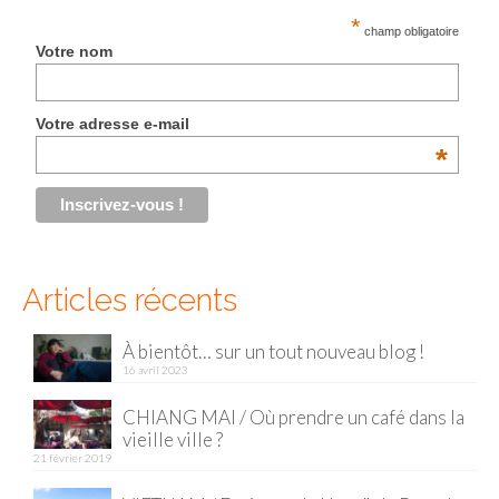
*
champ obligatoire
Malaisie
Votre nom
Cameron Highlands
Votre adresse e-mail
Penang
*
Singapour
Vietnam
Baie d’Halong
Articles récents
Hanoi
À bientôt… sur un tout nouveau blog !
Hué
16 avril 2023
Mai Chau
CHIANG MAI / Où prendre un café dans la
vieille ville ?
Mu Cang Chai
21 février 2019
Ninh Binh