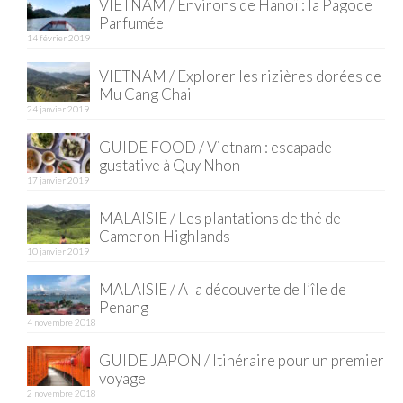
VIETNAM / Environs de Hanoï : la Pagode
Parfumée
Quy Nhon
14 février 2019
EUROPE
VIETNAM / Explorer les rizières dorées de
Mu Cang Chai
France
24 janvier 2019
La Réunion
GUIDE FOOD / Vietnam : escapade
gustative à Quy Nhon
Paris
17 janvier 2019
Poitou
MALAISIE / Les plantations de thé de
Cameron Highlands
Saint-Malo
10 janvier 2019
MALAISIE / A la découverte de l’île de
Savoie
Penang
4 novembre 2018
Vendée
GUIDE JAPON / Itinéraire pour un premier
Allemagne
voyage
2 novembre 2018
Berlin