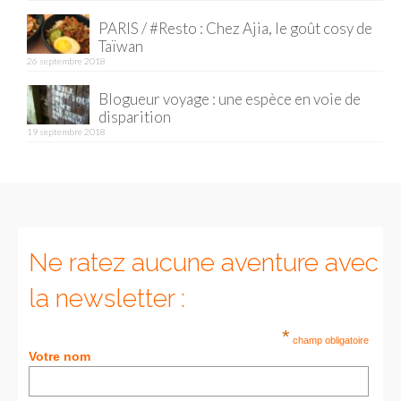
PARIS / #Resto : Chez Ajia, le goût cosy de
Munich
Taïwan
26 septembre 2018
Danemark
Blogueur voyage : une espèce en voie de
Copenhague
disparition
19 septembre 2018
Portugal
Lisbonne
Royaume-Uni
GUIDES FOOD
Ne ratez aucune aventure avec
ALLEMAGNE
la newsletter :
– Berlin
*
champ obligatoire
Votre nom
– Munich