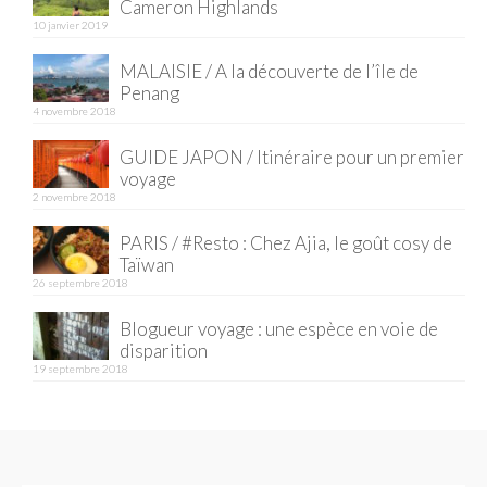
BOLIVIE
Cameron Highlands
10 janvier 2019
– Sucre
MALAISIE / A la découverte de l’île de
CHILI
Penang
4 novembre 2018
CHINE
GUIDE JAPON / Itinéraire pour un premier
voyage
– Beijing
2 novembre 2018
– Guilin
PARIS / #Resto : Chez Ajia, le goût cosy de
Taïwan
– Xi’an
26 septembre 2018
CORÉE DU SUD
Blogueur voyage : une espèce en voie de
disparition
– Séoul
19 septembre 2018
DANEMARK
– Copenhague