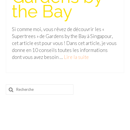
the Bay
Malaisie
Cameron Highlands
Si comme moi, vous rêvez de découvrir les «
Penang
Supertrees » de Gardens by the Bay à Singapour,
cet article est pour vous ! Dans cet article, je vous
Singapour
donne en 10 conseils toutes les informations
dont vous avez besoin …
Lire la suite­­
Vietnam
Baie d’Halong
Hanoi
Rechercher
Hué
:
Mai Chau
Mu Cang Chai
Ninh Binh