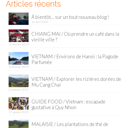
Articles récents
Munich
À bientôt… sur un tout nouveau blog !
16 avril 2023
Danemark
CHIANG MAI / Où prendre un café dans la
Copenhague
vieille ville ?
21 février 2019
Portugal
VIETNAM / Environs de Hanoï : la Pagode
Lisbonne
Parfumée
14 février 2019
Royaume-Uni
VIETNAM / Explorer les rizières dorées de
GUIDES FOOD
Mu Cang Chai
24 janvier 2019
ALLEMAGNE
GUIDE FOOD / Vietnam : escapade
– Berlin
gustative à Quy Nhon
17 janvier 2019
– Munich
MALAISIE / Les plantations de thé de