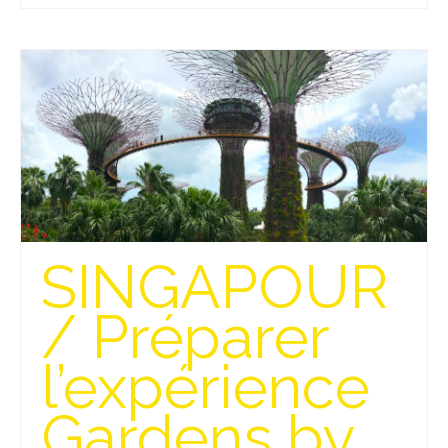
Beijing
Guilin & Yangshuo
Xi’An
Corée du Sud
Japon
Fukuoka
SINGAPOUR
Kamakura
/ Préparer
Kyoto
Mont Fuji
l’expérience
Nikko
Gardens by
Tokyo