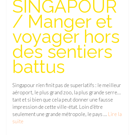
SINGAPOUR
Isla del Sol
/ Manger et
Lac Titicaca
voyager hors
Salar d’Uyuni
des sentiers
Sucre
Chili
battus
Paraguay
Pérou
Singapour n’en finit pas de superlatifs : le meilleur
aéroport, le plus grand zoo, la plus grande serre…
Lac Titicaca
tant et si bien que cela peut donner une fausse
impression de cette ville-état. Loin d’être
Machu Picchu
seulement une grande métropole, le pays …
Lire la
ASIE
suite­­
Chine