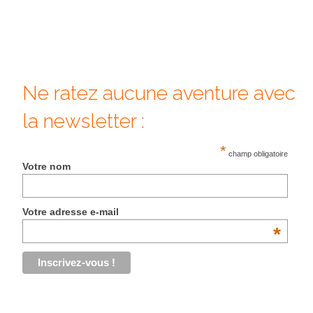
Quy Nhon
EUROPE
France
Ne ratez aucune aventure avec
La Réunion
la newsletter :
Paris
*
champ obligatoire
Votre nom
Poitou
Saint-Malo
Votre adresse e-mail
Savoie
*
Vendée
Allemagne
Berlin