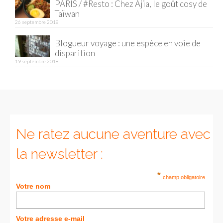
PARIS / #Resto : Chez Ajia, le goût cosy de
Taïwan
Munich
26 septembre 2018
Danemark
Blogueur voyage : une espèce en voie de
disparition
Copenhague
19 septembre 2018
Portugal
Lisbonne
Royaume-Uni
Ne ratez aucune aventure avec
GUIDES FOOD
la newsletter :
ALLEMAGNE
*
champ obligatoire
– Berlin
Votre nom
– Munich
Votre adresse e-mail