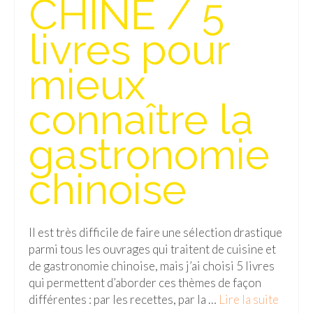
CHINE / 5
Isla del Sol
livres pour
Lac Titicaca
mieux
Salar d’Uyuni
connaître la
Sucre
Chili
gastronomie
Paraguay
chinoise
Pérou
Lac Titicaca
Il est très difficile de faire une sélection drastique
parmi tous les ouvrages qui traitent de cuisine et
Machu Picchu
de gastronomie chinoise, mais j’ai choisi 5 livres
ASIE
qui permettent d’aborder ces thèmes de façon
différentes : par les recettes, par la …
Lire la suite­­
Chine