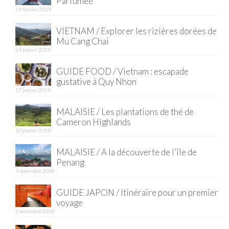
Parfumée
14 février 2019
Quy Nhon
VIETNAM / Explorer les rizières dorées de
EUROPE
Mu Cang Chai
24 janvier 2019
France
GUIDE FOOD / Vietnam : escapade
gustative à Quy Nhon
La Réunion
17 janvier 2019
Paris
MALAISIE / Les plantations de thé de
Cameron Highlands
Poitou
10 janvier 2019
Saint-Malo
MALAISIE / A la découverte de l’île de
Penang
Savoie
4 novembre 2018
Vendée
GUIDE JAPON / Itinéraire pour un premier
voyage
Allemagne
2 novembre 2018
Berlin