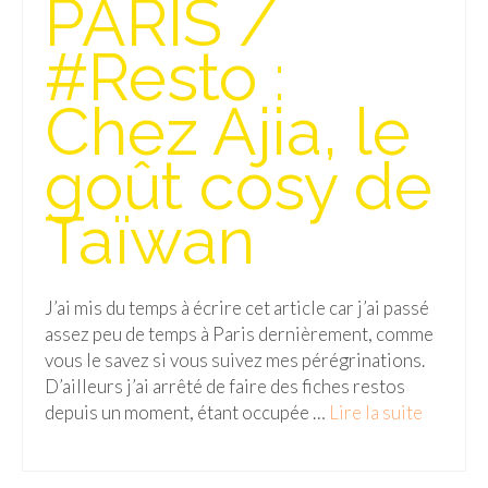
PARIS /
Isla del Sol
#Resto :
Lac Titicaca
Chez Ajia, le
Salar d’Uyuni
goût cosy de
Sucre
Chili
Taïwan
Paraguay
Pérou
J’ai mis du temps à écrire cet article car j’ai passé
assez peu de temps à Paris dernièrement, comme
Lac Titicaca
vous le savez si vous suivez mes pérégrinations.
D’ailleurs j’ai arrêté de faire des fiches restos
Machu Picchu
depuis un moment, étant occupée …
Lire la suite­­
ASIE
Chine