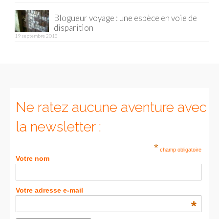
Blogueur voyage : une espèce en voie de
Munich
disparition
19 septembre 2018
Danemark
Copenhague
Portugal
Lisbonne
Ne ratez aucune aventure avec
Royaume-Uni
la newsletter :
GUIDES FOOD
*
champ obligatoire
Votre nom
ALLEMAGNE
– Berlin
Votre adresse e-mail
– Munich
*