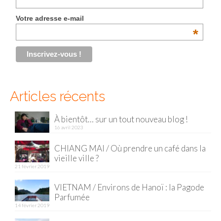
Malaisie
Votre adresse e-mail
*
Cameron Highlands
Penang
Singapour
Articles récents
Vietnam
Baie d’Halong
À bientôt… sur un tout nouveau blog !
16 avril 2023
Hanoi
CHIANG MAI / Où prendre un café dans la
vieille ville ?
Hué
21 février 2019
Mai Chau
VIETNAM / Environs de Hanoï : la Pagode
Parfumée
Mu Cang Chai
14 février 2019
Ninh Binh