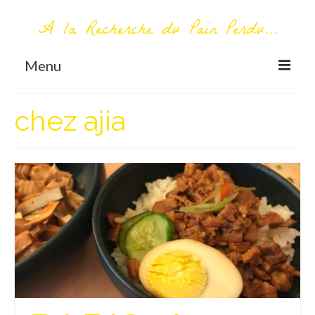
A la Recherche du Pain Perdu...
Menu
TOUT COMMENCE ICI
chez ajia
Première visite – A propos
Me contacter
AUTOUR DU MONDE
AFRIQUE
La Réunion
AMERIQUE DU SUD
Bolivie