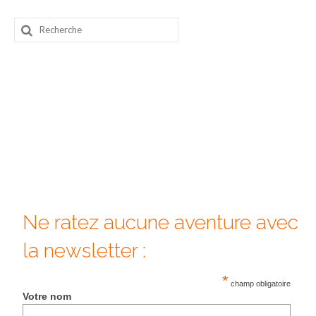
Beijing
Rechercher
:
Guilin & Yangshuo
Xi’An
Corée du Sud
Japon
Fukuoka
Kamakura
Ne ratez aucune aventure avec
Kyoto
la newsletter :
Mont Fuji
*
Nikko
champ obligatoire
Votre nom
Tokyo