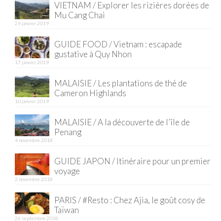
VIETNAM / Explorer les rizières dorées de
Mu Cang Chai
Quy Nhon
24 janvier 2019
EUROPE
GUIDE FOOD / Vietnam : escapade
gustative à Quy Nhon
France
17 janvier 2019
La Réunion
MALAISIE / Les plantations de thé de
Cameron Highlands
Paris
10 janvier 2019
Poitou
MALAISIE / A la découverte de l’île de
Penang
Saint-Malo
4 novembre 2018
Savoie
GUIDE JAPON / Itinéraire pour un premier
voyage
Vendée
2 novembre 2018
PARIS / #Resto : Chez Ajia, le goût cosy de
Allemagne
Taïwan
26 septembre 2018
Berlin