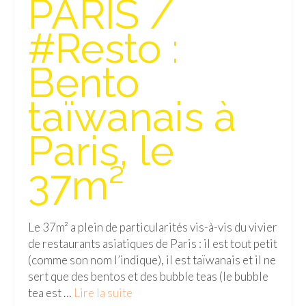
PARIS /
Isla del Sol
#Resto :
Lac Titicaca
Bento
Salar d’Uyuni
taïwanais à
Sucre
Chili
Paris, le
Paraguay
37m²
Pérou
Lac Titicaca
Le 37m² a plein de particularités vis-à-vis du vivier
de restaurants asiatiques de Paris : il est tout petit
Machu Picchu
(comme son nom l’indique), il est taïwanais et il ne
ASIE
sert que des bentos et des bubble teas (le bubble
tea est …
Lire la suite­­
Chine