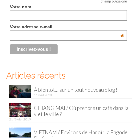
*
champ obligatoire
Votre nom
Malaisie
Cameron Highlands
Votre adresse e-mail
*
Penang
Singapour
Vietnam
Articles récents
Baie d’Halong
Hanoi
À bientôt… sur un tout nouveau blog !
16 avril 2023
Hué
CHIANG MAI / Où prendre un café dans la
Mai Chau
vieille ville ?
21 février 2019
Mu Cang Chai
VIETNAM / Environs de Hanoï : la Pagode
Ninh Binh