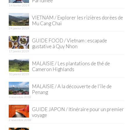
Parfumée
14 février 2019
Quy Nhon
VIETNAM / Explorer les rizières dorées de
EUROPE
Mu Cang Chai
24 janvier 2019
France
GUIDE FOOD / Vietnam : escapade
gustative à Quy Nhon
La Réunion
17 janvier 2019
Paris
MALAISIE / Les plantations de thé de
Cameron Highlands
Poitou
10 janvier 2019
Saint-Malo
MALAISIE / A la découverte de l’île de
Penang
Savoie
4 novembre 2018
Vendée
GUIDE JAPON / Itinéraire pour un premier
voyage
Allemagne
2 novembre 2018
Berlin