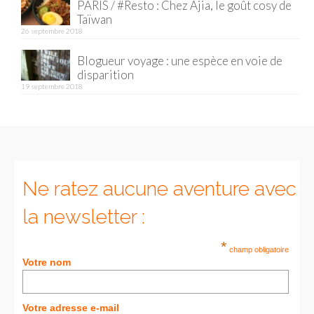
PARIS / #Resto : Chez Ajia, le goût cosy de
Taïwan
Munich
26 septembre 2018
Danemark
Blogueur voyage : une espèce en voie de
disparition
Copenhague
19 septembre 2018
Portugal
Lisbonne
Royaume-Uni
Ne ratez aucune aventure avec
GUIDES FOOD
la newsletter :
ALLEMAGNE
*
champ obligatoire
– Berlin
Votre nom
– Munich
Votre adresse e-mail