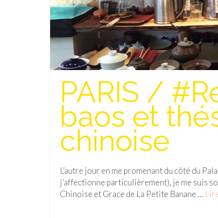
PARIS / #Re
baos et thés
chinoise
L’autre jour en me promenant du côté du Pala
j’affectionne particulièrement), je me suis
Chinoise et Grace de La Petite Banane …
Lire