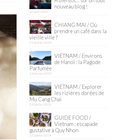
À bientôt… sur un tout
nouveau blog !
16 avril 2023
CHIANG MAI / Où
prendre un café dans la
vieille ville ?
21 février 2019
VIETNAM / Environs
de Hanoï : la Pagode
Parfumée
14 février 2019
VIETNAM / Explorer
les rizières dorées de
Mu Cang Chai
24 janvier 2019
GUIDE FOOD /
Vietnam : escapade
gustative à Quy Nhon
17 janvier 2019