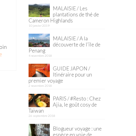
MALAISIE / Les
plantations de thé de
Cameron Highlands
10 janvier 2019
MALAISIE / A la
découverte de l’île de
coin
Penang
­­
4 novembre 2018
GUIDE JAPON /
Itinéraire pour un
premier voyage
2 novembre 2018
PARIS / #Resto : Chez
Ajia, le goût cosy de
Taïwan
26 septembre 2018
Blogueur voyage : une
espèce en voie de