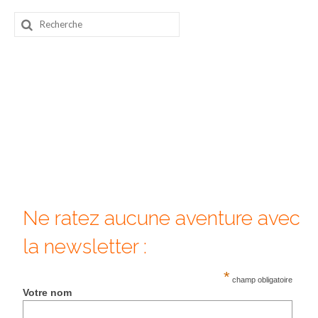
Rechercher
Quy Nhon
:
EUROPE
France
La Réunion
Paris
Poitou
Saint-Malo
Ne ratez aucune aventure avec
Savoie
la newsletter :
Vendée
*
champ obligatoire
Allemagne
Votre nom
Berlin