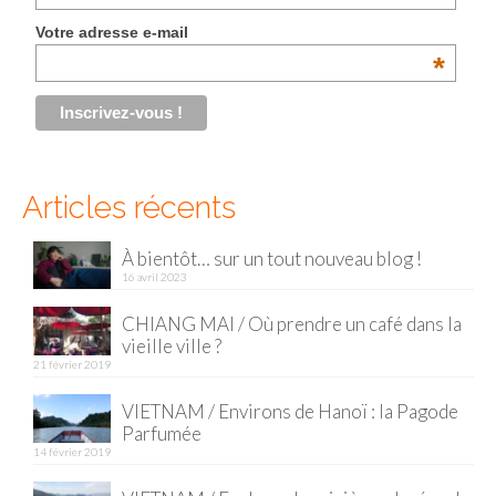
Votre adresse e-mail
Munich
*
Danemark
Copenhague
Portugal
Articles récents
Lisbonne
À bientôt… sur un tout nouveau blog !
Royaume-Uni
16 avril 2023
GUIDES FOOD
CHIANG MAI / Où prendre un café dans la
vieille ville ?
ALLEMAGNE
21 février 2019
– Berlin
VIETNAM / Environs de Hanoï : la Pagode
Parfumée
– Munich
14 février 2019