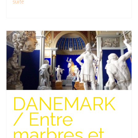
suite­­
Beijing
Guilin & Yangshuo
Xi’An
Corée du Sud
Japon
Fukuoka
Kamakura
DANEMARK
Kyoto
Mont Fuji
/ Entre
Nikko
marbres et
Tokyo