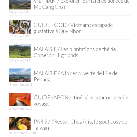
BOLIVIE
VIETNAM / Explorer les rizières dorées de
Mu Cang Chai
– Sucre
24 janvier 2019
GUIDE FOOD / Vietnam : escapade
CHILI
gustative à Quy Nhon
17 janvier 2019
CHINE
MALAISIE / Les plantations de thé de
– Beijing
Cameron Highlands
10 janvier 2019
– Guilin
MALAISIE / A la découverte de l’île de
– Xi’an
Penang
4 novembre 2018
CORÉE DU SUD
GUIDE JAPON / Itinéraire pour un premier
– Séoul
voyage
2 novembre 2018
DANEMARK
PARIS / #Resto : Chez Ajia, le goût cosy de
– Copenhague
Taïwan
26 septembre 2018