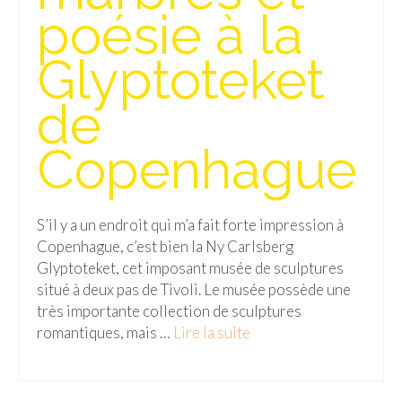
poésie à la
Malaisie
Glyptoteket
Cameron Highlands
de
Penang
Singapour
Copenhague
Vietnam
Baie d’Halong
S’il y a un endroit qui m’a fait forte impression à
Copenhague, c’est bien la Ny Carlsberg
Hanoi
Glyptoteket, cet imposant musée de sculptures
Hué
situé à deux pas de Tivoli. Le musée possède une
très importante collection de sculptures
Mai Chau
romantiques, mais …
Lire la suite­­
Mu Cang Chai
Ninh Binh