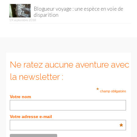
FRANCE
Blogueur voyage : une espèce en voie de
– Nice
disparition
19 septembre 2018
– Paris
– La Réunion
JAPON
Ne ratez aucune aventure avec
– Osaka
la newsletter :
PÉROU
PORTUGAL
*
champ obligatoire
Votre nom
USA
– Los Angeles
Votre adresse e-mail
*
VIETNAM