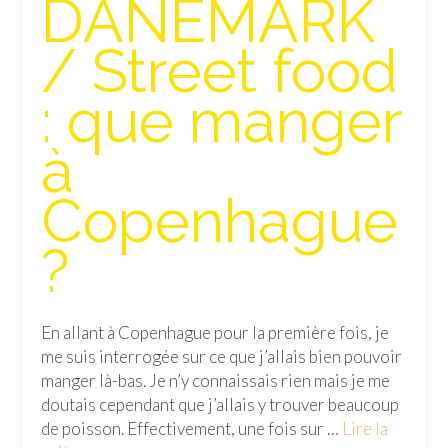
DANEMARK
Isla del Sol
/ Street food
Lac Titicaca
: que manger
Salar d’Uyuni
à
Sucre
Chili
Copenhague
Paraguay
?
Pérou
Lac Titicaca
En allant à Copenhague pour la première fois, je
me suis interrogée sur ce que j’allais bien pouvoir
Machu Picchu
manger là-bas. Je n’y connaissais rien mais je me
ASIE
doutais cependant que j’allais y trouver beaucoup
de poisson. Effectivement, une fois sur …
Lire la
Chine