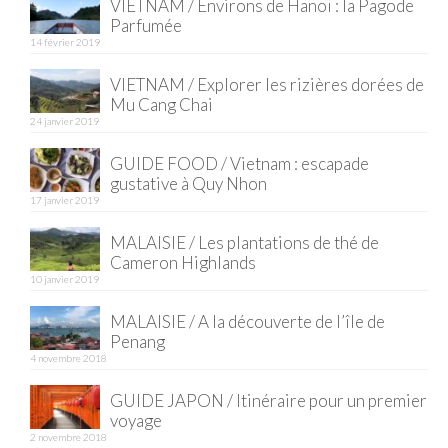
VIETNAM / Environs de Hanoï : la Pagode
Parfumée
Quy Nhon
14 février 2019
EUROPE
VIETNAM / Explorer les rizières dorées de
Mu Cang Chai
France
24 janvier 2019
La Réunion
GUIDE FOOD / Vietnam : escapade
gustative à Quy Nhon
Paris
17 janvier 2019
Poitou
MALAISIE / Les plantations de thé de
Cameron Highlands
Saint-Malo
10 janvier 2019
MALAISIE / A la découverte de l’île de
Savoie
Penang
4 novembre 2018
Vendée
GUIDE JAPON / Itinéraire pour un premier
Allemagne
voyage
2 novembre 2018
Berlin