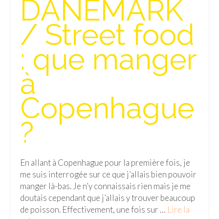
DANEMARK
Isla del Sol
/ Street food
Lac Titicaca
: que manger
Salar d’Uyuni
à
Sucre
Chili
Copenhague
Paraguay
?
Pérou
Lac Titicaca
En allant à Copenhague pour la première fois, je
me suis interrogée sur ce que j’allais bien pouvoir
Machu Picchu
manger là-bas. Je n’y connaissais rien mais je me
ASIE
doutais cependant que j’allais y trouver beaucoup
de poisson. Effectivement, une fois sur …
Lire la
Chine