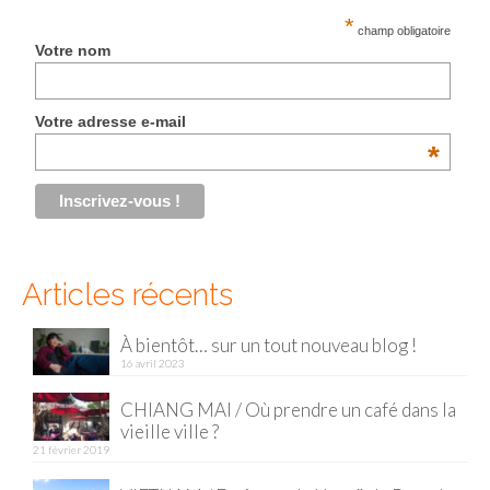
*
champ obligatoire
Malaisie
Votre nom
Cameron Highlands
Votre adresse e-mail
Penang
*
Singapour
Vietnam
Baie d’Halong
Articles récents
Hanoi
À bientôt… sur un tout nouveau blog !
Hué
16 avril 2023
Mai Chau
CHIANG MAI / Où prendre un café dans la
vieille ville ?
Mu Cang Chai
21 février 2019
Ninh Binh