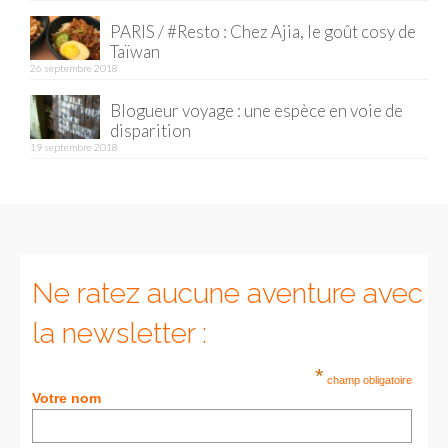
PARIS / #Resto : Chez Ajia, le goût cosy de
Munich
Taïwan
26 septembre 2018
Danemark
Blogueur voyage : une espèce en voie de
Copenhague
disparition
19 septembre 2018
Portugal
Lisbonne
Royaume-Uni
GUIDES FOOD
Ne ratez aucune aventure avec
ALLEMAGNE
la newsletter :
– Berlin
*
champ obligatoire
Votre nom
– Munich